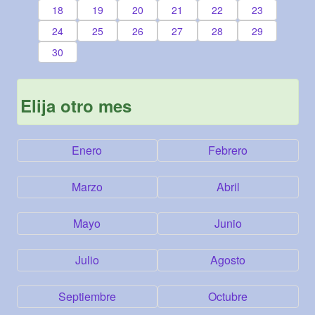
18
19
20
21
22
23
24
25
26
27
28
29
30
Elija otro mes
Enero
Febrero
Marzo
Abril
Mayo
Junio
Julio
Agosto
Septiembre
Octubre