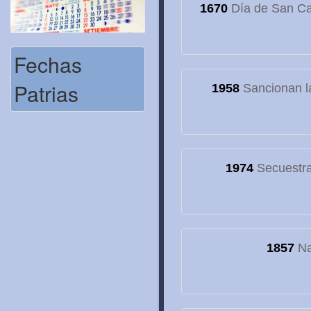
1670
Día de San Cay
Fechas
Patrias
1958
Sancionan la
1974
Secuestran
1857
Na