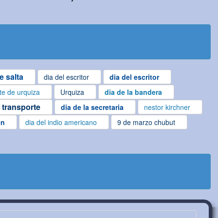
e salta
dia del escritor
dia del escritor
te de urquiza
Urquiza
dia de la bandera
l transporte
dia de la secretaria
nestor kirchner
en
dia del indio americano
9 de marzo chubut