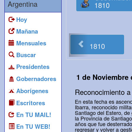
Argentina
1810
Hoy
Mañana
<
Mensuales
1810
Buscar
Presidentes
1 de Noviembre 
Gobernadores
Aborígenes
Reconocimiento a 
En esta fecha es ascend
Escritores
Ibarra, reconocido milit
Santiago del Estero, de
En TU MAIL!
la Provincia de Santiag
años que fue desterrado
En TU WEB!
regresar y volver a gesti