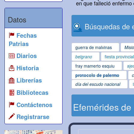
en que falleció enfermo 
Datos
Búsquedas de e
Fechas
Patrias
guerra de malvinas
Misi
Diarios
belgrano
fiesta provincia
fray mamerto esquiu
aje
Historia
protocolo de palermo
c
Librerías
día del escudo nacional
Bibliotecas
Contáctenos
Efemérides de
Registrarse