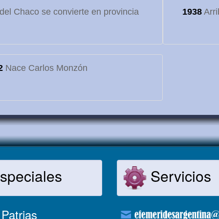
o del Chaco se convierte en provincia
1938
Arri
2
Nace Carlos Monzón
speciales
Servicios
Patrias