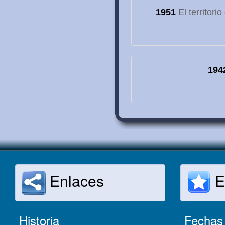
1951
El territori
194
Enlaces
E
Historia
Fechas 