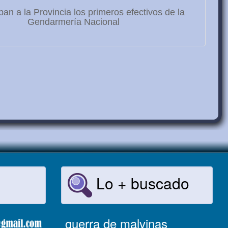
ban a la Provincia los primeros efectivos de la
Gendarmería Nacional
Lo + buscado
guerra de malvinas