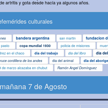
de artritis y gota desde hacía ya algunos años.
femérides culturales
bandera argentina
fundacion d
ones
san martin
l pasto
copa mundial 1930
policia de misiones
muer
dia de
drez en el chaco
dia del trabajo
dia del libro
ruce cordillera de los andes
dia del animal
dia del aborig
9 de marzo alcazaba en chubut
Ramón Angel Domínguez
 mañana 7 de Agosto