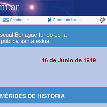
Contáctenos
Enlaces de Historia
scual Echagüe fundó de la
 pública santafesina
16 de Junio de 1849
MÉRIDES DE HISTORIA