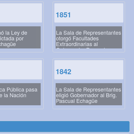
1851
ó la Ley de
La Sala de Representantes
ictada por
otorgó Facultades
chagüe
Extraordinarias al
Gobernador Pascual
Echagüe
1842
eca Pública pasa
La Sala de Representantes
e la Nación
eligió Gobernador al Brig.
Pascual Echagüe