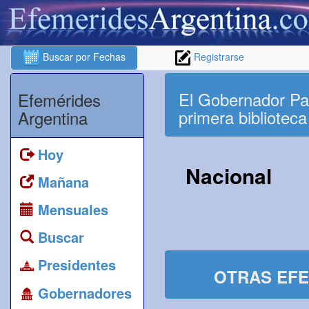
Buscar por Fechas
Registrarse
El Gobernador Pa
Efemérides
primera biblioteca
Argentina
Hoy
Nacional
Mañana
Mensuales
Buscar
Presidentes
OTRAS EFE
Gobernadores