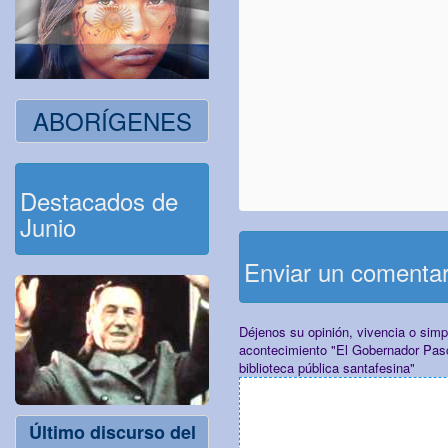
ABORÍGENES
Destacados de
Junio
Enviar un comenta
Déjenos su opinión, vivencia o sim
acontecimiento "El Gobernador Pas
biblioteca pública santafesina"
Último discurso del