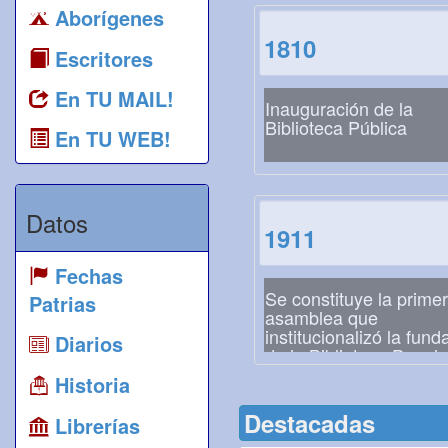
Aborígenes
1810
Escritores
En TU MAIL!
Inauguración de la
Biblioteca Pública
En TU WEB!
Datos
1911
Fechas
Se constituye la prime
Patrias
asamblea que
institucionalizó la fund
Diarios
de la Biblioteca Popula
Posadas
Historia
Destacadas
Librerías