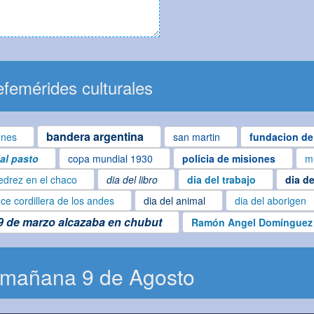
femérides culturales
bandera argentina
ones
san martin
fundacion de
ial pasto
copa mundial 1930
policia de misiones
m
edrez en el chaco
dia del libro
dia del trabajo
dia de
ce cordillera de los andes
dia del animal
dia del aborigen
9 de marzo alcazaba en chubut
Ramón Angel Domínguez
 mañana 9 de Agosto