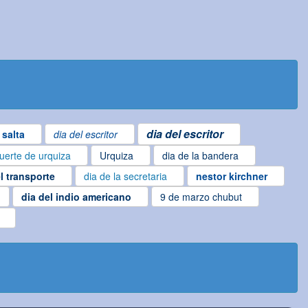
dia del escritor
 salta
dia del escritor
uerte de urquiza
Urquiza
dia de la bandera
l transporte
dia de la secretaria
nestor kirchner
dia del indio americano
9 de marzo chubut