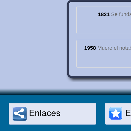
1821
Se funda
1958
Muere el notab
Enlaces
E