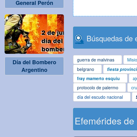
General Perón
Búsquedas de e
guerra de malvinas
Misi
Día del Bombero
Argentino
belgrano
fiesta provinc
fray mamerto esquiu
aj
protocolo de palermo
cru
día del escudo nacional
Efemérides de