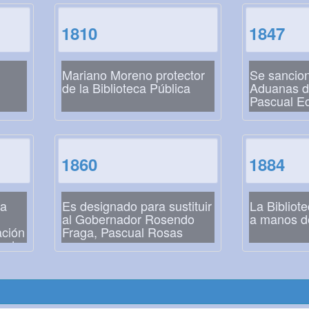
1810
1847
Mariano Moreno protector
Se sancion
de la Biblioteca Pública
Aduanas d
Pascual E
1860
1884
ra
Es designado para sustituir
La Bibliot
al Gobernador Rosendo
a manos d
ación
Fraga, Pascual Rosas
r de