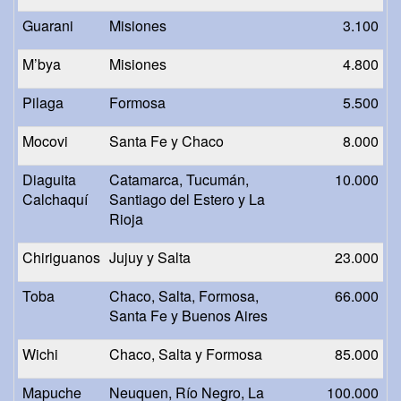
Guarani
Misiones
3.100
M’bya
Misiones
4.800
Pilaga
Formosa
5.500
Mocovi
Santa Fe y Chaco
8.000
Diaguita
Catamarca, Tucumán,
10.000
Calchaquí
Santiago del Estero y La
Rioja
Chiriguanos
Jujuy y Salta
23.000
Toba
Chaco, Salta, Formosa,
66.000
Santa Fe y Buenos Aires
Wichi
Chaco, Salta y Formosa
85.000
Mapuche
Neuquen, Río Negro, La
100.000