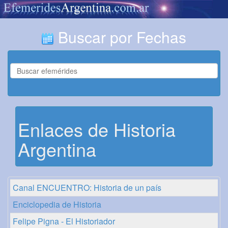
Buscar por Fechas
Enlaces de Historia
Argentina
Canal ENCUENTRO: Historia de un país
Enciclopedia de Historia
Felipe Pigna - El Historiador