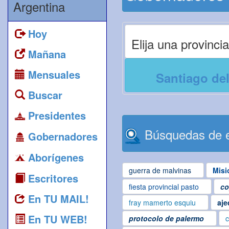
Argentina
Hoy
Elija una provincia
Mañana
Mensuales
Santiago del
Buscar
Presidentes
Búsquedas de e
Gobernadores
Aborígenes
guerra de malvinas
Misi
Escritores
fiesta provincial pasto
co
En TU MAIL!
fray mamerto esquiu
aje
En TU WEB!
protocolo de palermo
c