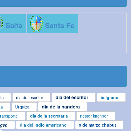
Salta
Santa Fe
dia del escritor
lta
dia del escritor
belgrano
dia de la bandera
za
Urquiza
transporte
dia de la secretaria
nestor kirchner
igen
dia del indio americano
9 de marzo chubut