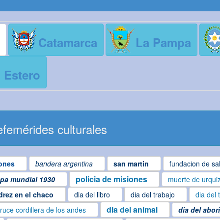
Catamarca
La Pampa
 Estero
femérides culturales
ones
bandera argentina
san martin
fundacion de sa
policia de misiones
pa mundial 1930
muerte de urqui
drez en el chaco
dia del libro
dia del trabajo
dia del 
dia del animal
ruce cordillera de los andes
dia del abor