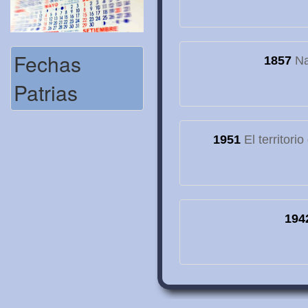
Fechas
1857
Na
Patrias
1951
El territori
194