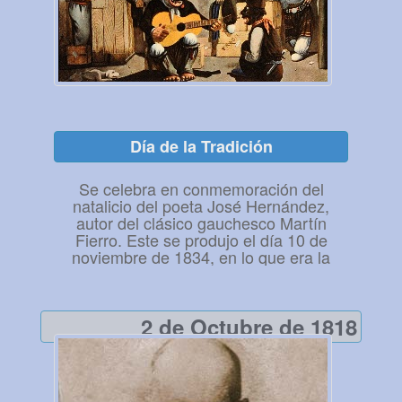
rayo que no sabe donde va…
Día de la Tradición
Se celebra en conmemoración del
natalicio del poeta José Hernández,
autor del clásico gauchesco Martín
Fierro. Este se produjo el día 10 de
noviembre de 1834, en lo que era la
chacra de su tío Don Juan Martín de
Pueyrredón, antiguo Caserío de Pedriel,
hoy convertida en el Museo José
2 de Octubre de 1818
Hernández. Esta chacra o casa de
Pueyrredón fue construída en 1831, lo
que antiguamente conformaba el
Casería de Pedriel se emplaza en Villa
Ballester, más precisamente en la calle