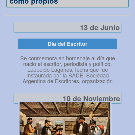
como propios
13 de Junio
Dia del Escritor
Se conmemora en homenaje al día que
nació el escritor, periodista y político,
Leopoldo Lugones, fecha que fue
instaurada por la SADE, Sociedad
Argentina de Escritores, organización
fundada por él mismo, y es luego del
suicidio de Lugones que la SADE decide
10 de Noviembre
conmemorar a partir de allí todos los
años el Día del Escritor con el día de su
natalicio. Nuestro saludo desde aquí a
todos los intelectuales y creativos
escritores que vuelcan su alma en letras
para compartirla y así llegar con sus
obras a conectar a la distancia con un