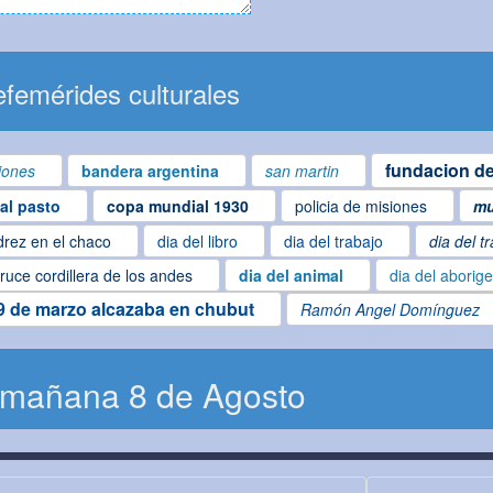
femérides culturales
fundacion de
iones
bandera argentina
san martin
ial pasto
copa mundial 1930
policia de misiones
mu
drez en el chaco
dia del libro
dia del trabajo
dia del t
ruce cordillera de los andes
dia del animal
dia del aborig
9 de marzo alcazaba en chubut
Ramón Angel Domínguez
 mañana 8 de Agosto