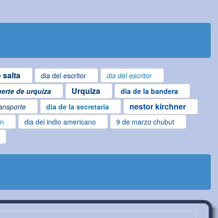
 salta
dia del escritor
dia del escritor
Urquiza
erte de urquiza
dia de la bandera
nestor kirchner
ransporte
dia de la secretaria
en
dia del indio americano
9 de marzo chubut