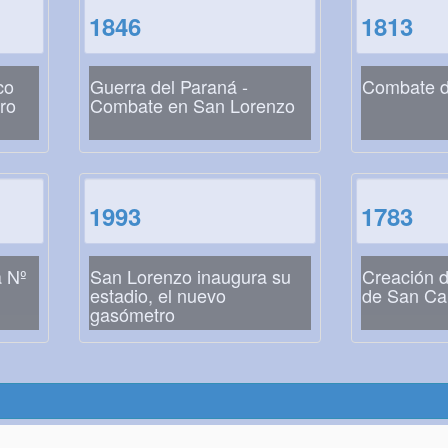
1846
1813
co
Guerra del Paraná -
Combate d
ro
Combate en San Lorenzo
1993
1783
a Nº
San Lorenzo inaugura su
Creación d
estadio, el nuevo
de San Ca
gasómetro