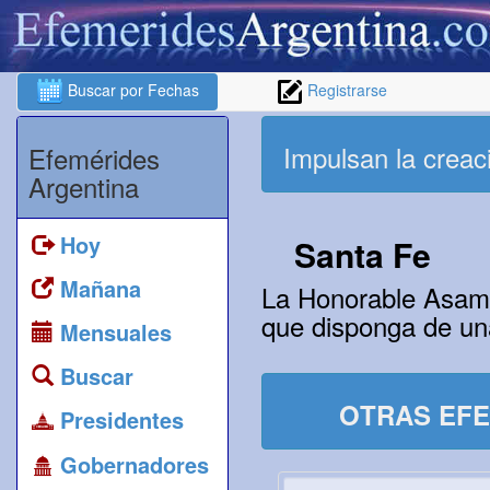
Buscar por Fechas
Registrarse
Impulsan la crea
Efemérides
Argentina
Hoy
Santa Fe
Mañana
La Honorable Asambl
que disponga de un
Mensuales
Buscar
OTRAS EFE
Presidentes
Gobernadores