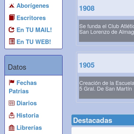
Aborígenes
1908
Escritores
Se funda el Club Atléti
En TU MAIL!
San Lorenzo de Almag
En TU WEB!
1905
Datos
Fechas
Creación de la Escuel
5 Gral. De San Martín
Patrias
Diarios
Historia
Destacadas
Librerías