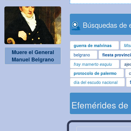
Búsquedas de e
guerra de malvinas
Mis
Muere el General
belgrano
fiesta provinc
Manuel Belgrano
fray mamerto esquiu
aje
protocolo de palermo
c
día del escudo nacional
Efemérides de