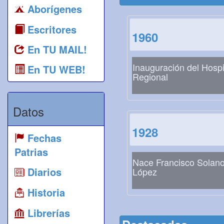
Aborígenes
Escritores
1960
En TU MAIL!
Inauguración del Hospi
En TU WEB!
Regional
Datos
1928
Fechas
Patrias
Nace Francisco Solan
Diarios
López
Historia
Librerías