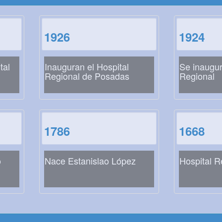
1926
1924
tal
Inauguran el Hospital
Se inaugur
Regional de Posadas
Regional
1786
1668
o
Nace Estanislao López
Hospital R