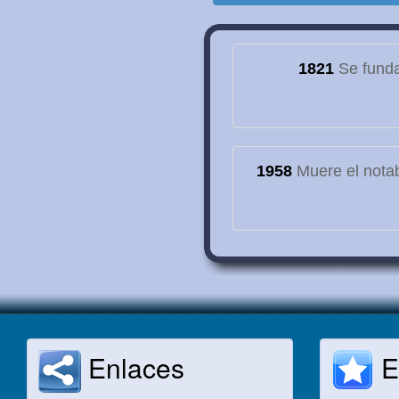
1821
Se funda
1958
Muere el notab
Enlaces
E