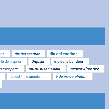
dia del escritor
lta
dia del escritor
te de urquiza
Urquiza
dia de la bandera
nestor kirchner
el transporte
dia de la secretaria
dia del indio americano
9 de marzo chubut