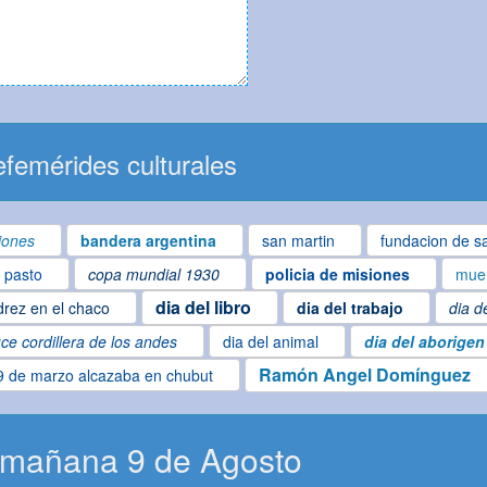
femérides culturales
iones
bandera argentina
san martin
fundacion de sa
l pasto
copa mundial 1930
policia de misiones
muer
dia del libro
drez en el chaco
dia del trabajo
dia d
ce cordillera de los andes
dia del animal
dia del aborigen
Ramón Angel Domínguez
9 de marzo alcazaba en chubut
 mañana 9 de Agosto