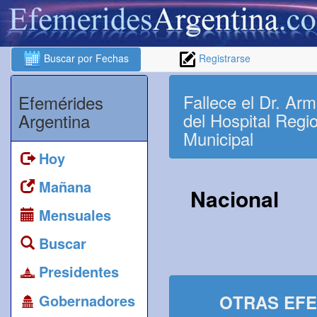
Buscar por Fechas
Registrarse
Fallece el Dr. Ar
Efemérides
del Hospital Regio
Argentina
Municipal
Hoy
Mañana
Nacional
Mensuales
Buscar
Presidentes
Gobernadores
OTRAS EFE