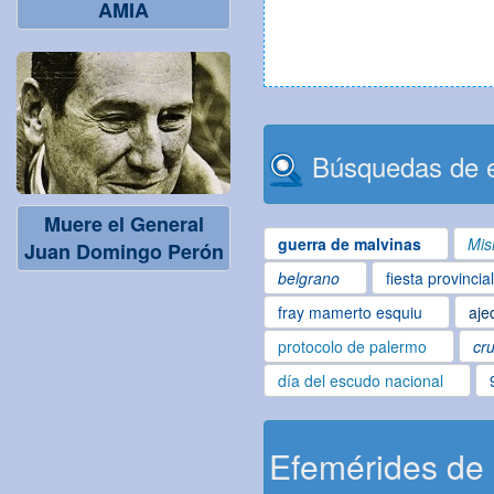
AMIA
Búsquedas de e
Muere el General
guerra de malvinas
Mis
Juan Domingo Perón
belgrano
fiesta provincia
fray mamerto esquiu
aje
protocolo de palermo
cru
día del escudo nacional
Efemérides de