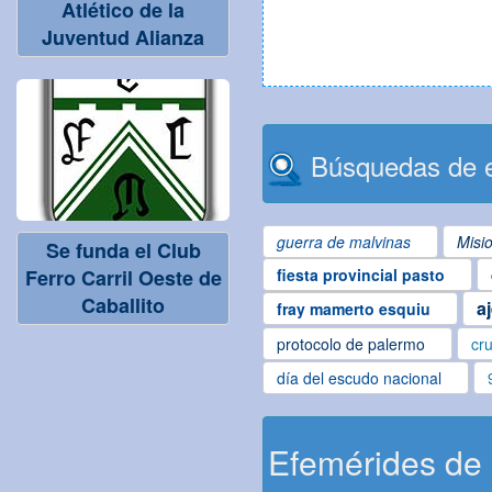
Atlético de la
Juventud Alianza
Búsquedas de e
guerra de malvinas
Misi
Se funda el Club
Ferro Carril Oeste de
fiesta provincial pasto
Caballito
a
fray mamerto esquiu
protocolo de palermo
cru
día del escudo nacional
Efemérides de