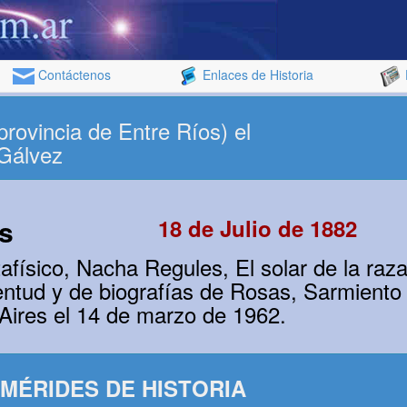
Contáctenos
Enlaces de Historia
rovincia de Entre Ríos) el
 Gálvez
s
18 de Julio de 1882
afísico, Nacha Regules, El solar de la ra
ntud y de biografías de Rosas, Sarmiento e
Aires el 14 de marzo de 1962.
MÉRIDES DE HISTORIA