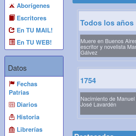
Aborígenes
Escritores
Todos los años
En TU MAIL!
Muere en Buenos Aires
En TU WEB!
escritor y novelista Ma
Gálvez
Datos
1754
Fechas
Patrias
Nacimiento de Manuel
Diarios
José Lavardén
Historia
Librerías