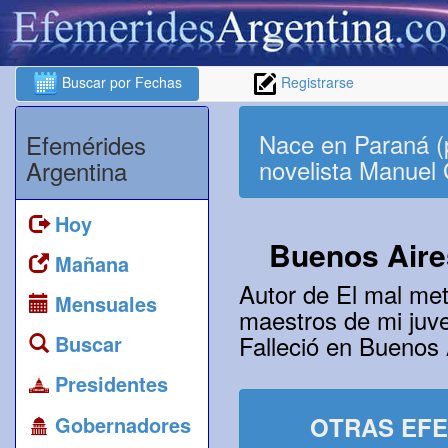
Buscar por Fechas
Registrarse
Nace en Paraná (p
Efemérides
novelista Manuel
Argentina
Hoy
Buenos Aire
Mañana
Autor de El mal met
Mensuales
maestros de mi juve
Falleció en Buenos 
Buscar
Presidentes
Gobernadores
OTRAS EFE