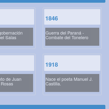
1846
gobernación
Guerra del Paraná -
el Salas
Combate del Tonelero
1918
nto de Juan
Nace el poeta Manuel J.
 Rosas
Castilla.