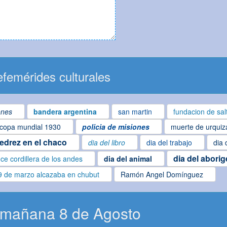
femérides culturales
ones
bandera argentina
san martin
fundacion de sal
copa mundial 1930
policia de misiones
muerte de urquiz
jedrez en el chaco
dia del libro
dia del trabajo
dia 
dia del abori
ce cordillera de los andes
dia del animal
9 de marzo alcazaba en chubut
Ramón Angel Domínguez
 mañana 8 de Agosto