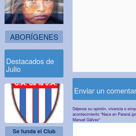
ABORÍGENES
Destacados de
Julio
Enviar un comenta
Déjenos su opinión, vivencia o sim
acontecimiento "Nace en Paraná (pro
Manuel Gálvez"
Se funda el Club