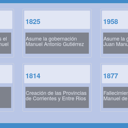
1825
1958
 el
Asume la gobernación
Asume la 
nuel
Manuel Antonio Gutiérrez
Juan Manu
1814
1877
Creación de las Provincias
Fallecimie
de Corrientes y Entre Rios
Manuel de