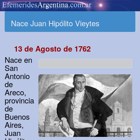
Nace Juan Hipólito Vieytes
13 de Agosto de 1762
Nace en
San
Antonio
de
Areco,
provincia
de
Buenos
Aires,
Juan