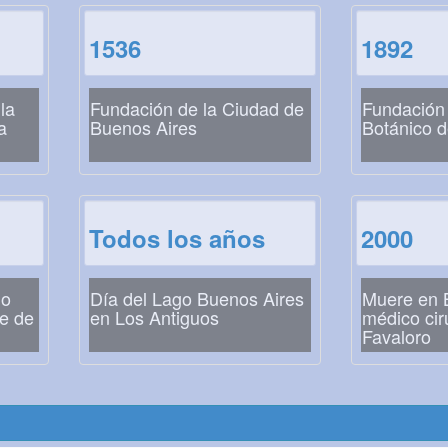
1536
1892
la
Fundación de la Ciudad de
Fundación 
a
Buenos Aires
Botánico 
Todos los años
2000
io
Día del Lago Buenos Aires
Muere en 
te de
en Los Antiguos
médico ci
Favaloro