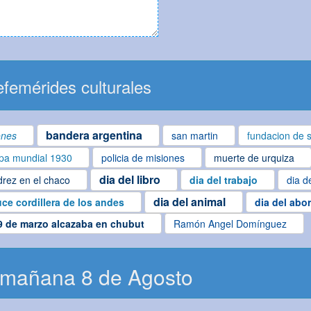
femérides culturales
bandera argentina
ones
san martin
fundacion de s
pa mundial 1930
policia de misiones
muerte de urquiza
dia del libro
drez en el chaco
dia del trabajo
dia d
dia del animal
uce cordillera de los andes
dia del abo
9 de marzo alcazaba en chubut
Ramón Angel Domínguez
 mañana 8 de Agosto