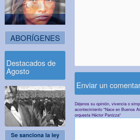
ABORÍGENES
Destacados de
Agosto
Enviar un comenta
Déjenos su opinión, vivencia o sim
acontecimiento "Nace en Buenos Air
orquesta Héctor Panizza"
Se sanciona la ley