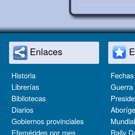
Enlaces
E
Historia
Fechas 
Librerías
Guerra 
Bibliotecas
Preside
Diarios
Aboríge
Gobiernos provinciales
Mundial
Efemérides por mes
Rally D