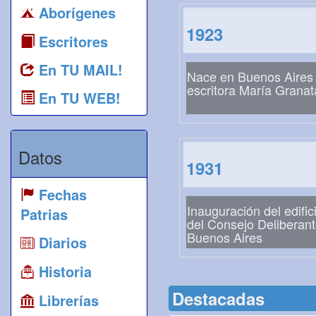
Aborígenes
1923
Escritores
En TU MAIL!
Nace en Buenos Aires 
escritora María Granat
En TU WEB!
Datos
1931
Fechas
Inauguración del edific
Patrias
del Consejo Deliberan
Buenos Aires
Diarios
Historia
Destacadas
Librerías