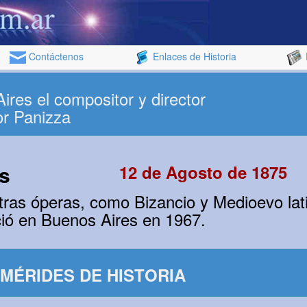
Contáctenos
Enlaces de Historia
res el compositor y director
or Panizza
s
12 de Agosto de 1875
tras óperas, como Bizancio y Medioevo lati
ció en Buenos Aires en 1967.
MÉRIDES DE HISTORIA