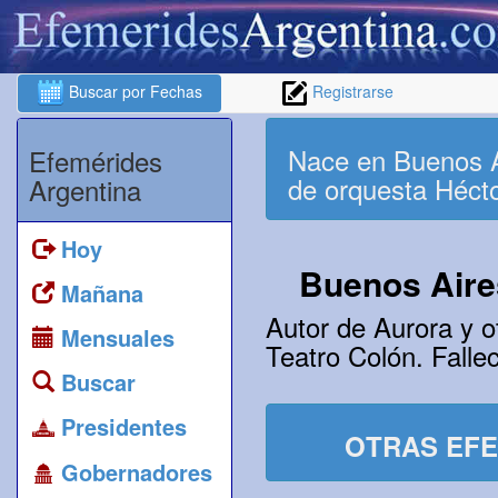
Buscar por Fechas
Registrarse
Nace en Buenos Ai
Efemérides
de orquesta Héct
Argentina
Hoy
Buenos Aire
Mañana
Autor de Aurora y o
Mensuales
Teatro Colón. Falle
Buscar
Presidentes
OTRAS EFE
Gobernadores