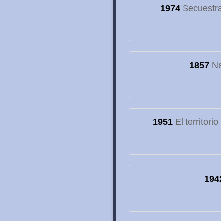
1974
Secuestran
1857
Na
1951
El territori
194