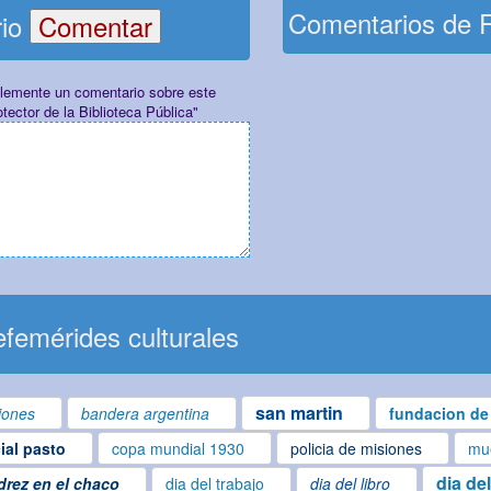
Comentarios de 
rio
plemente un comentario sobre este
ector de la Biblioteca Pública"
femérides culturales
san martin
iones
bandera argentina
fundacion de 
cial pasto
copa mundial 1930
policia de misiones
mue
dia de
drez en el chaco
dia del trabajo
dia del libro