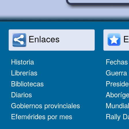
Enlaces
E
Historia
Fechas 
Librerías
Guerra 
Bibliotecas
Preside
Diarios
Aboríge
Gobiernos provinciales
Mundial
Efemérides por mes
Rally D