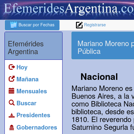
Buscar por Fechas
Registrarse
Mariano Moreno pr
Efemérides
Pública
Argentina
Hoy
Nacional
Mañana
Mariano Moreno es n
Mensuales
Buenos Aires, a la 
como Biblioteca Nac
Buscar
biblioteca, desde e
Presidentes
1810. El reverendo 
Saturnino Segurla f
Gobernadores