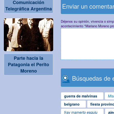
Comunicación
Enviar un comenta
Telegráfica Argentina
Déjenos su opinión, vivencia o sim
acontecimiento "Mariano Moreno prot
Parte hacia la
Patagonia el Perito
Moreno
Búsquedas de e
guerra de malvinas
Mis
belgrano
fiesta provin
fray mamerto esquiu
aje