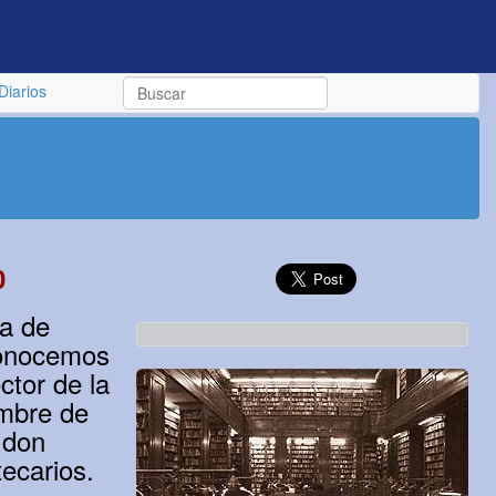
Diarios
0
ca de
 conocemos
ctor de la
embre de
 don
ecarios.