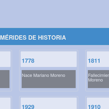
MÉRIDES DE HISTORIA
1778
1811
Nace Mariano Moreno
Fallecimie
Moreno
1929
1910