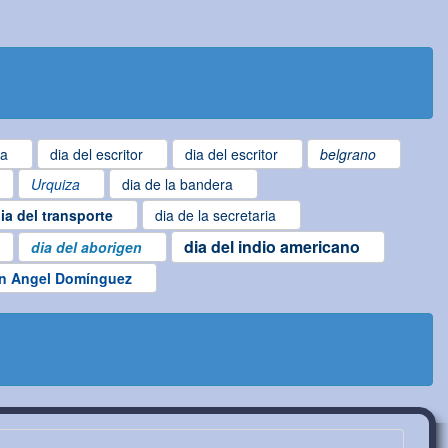
ta
dia del escritor
dia del escritor
belgrano
Urquiza
dia de la bandera
ia del transporte
dia de la secretaria
dia del indio americano
dia del aborigen
n Angel Domínguez