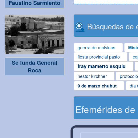
Faustino Sarmiento
Búsquedas de e
guerra de malvinas
Misi
fiesta provincial pasto
co
Se funda General
fray mamerto esquiu
Roca
nestor kirchner
protocol
9 de marzo chubut
día 
Efemérides de