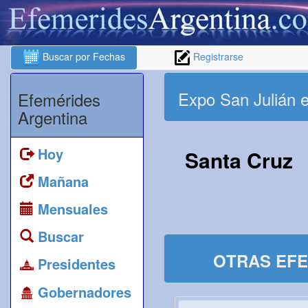
Buscar por Fechas
Registrarse
Expo San Julián e
Efemérides
Argentina
Hoy
Santa Cruz
Mañana
Mensuales
Buscar
OTRAS EFE
Presidentes
Gobernadores