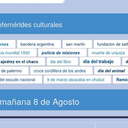
femérides culturales
ones
bandera argentina
san martin
fundacion de sal
pa mundial 1930
policia de misiones
muerte de urquiza
dia del trabajo
ajedrez en el chaco
dia del libro
d
o de palermo
cruce cordillera de los andes
dia del animal
del escudo nacional
9 de marzo alcazaba en chubut
Ramó
 mañana 8 de Agosto