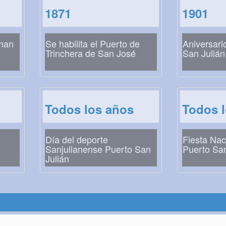
1871
1901
oman
Se habilita el Puerto de
Aniversari
Trinchera de San José
San Julián
Todos los años
Todos 
Día del deporte
Fiesta Nac
Sanjulianense Puerto San
Puerto San
Julián