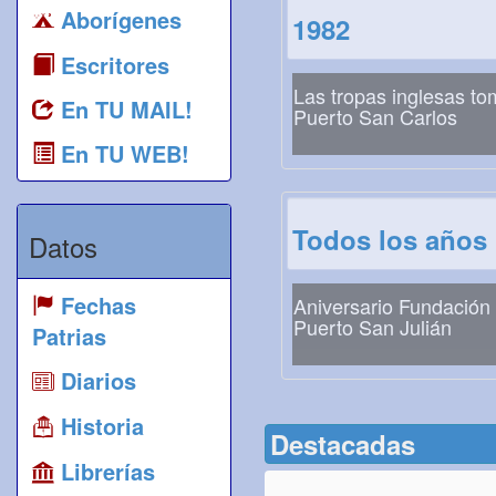
Aborígenes
1982
Escritores
Las tropas inglesas t
En TU MAIL!
Puerto San Carlos
En TU WEB!
Todos los años
Datos
Fechas
Aniversario Fundación
Puerto San Julián
Patrias
Diarios
Historia
Destacadas
Librerías