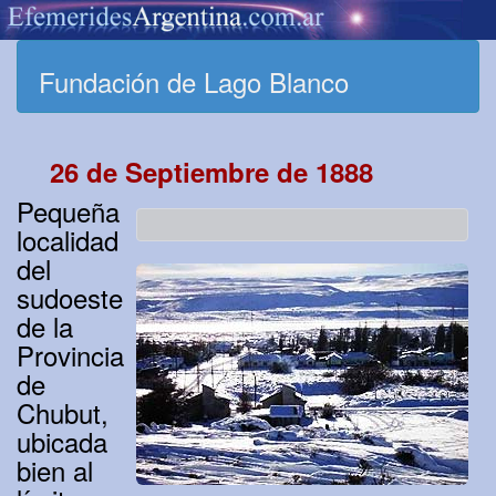
Fundación de Lago Blanco
26 de Septiembre de 1888
Pequeña
localidad
del
sudoeste
de la
Provincia
de
Chubut,
ubicada
bien al