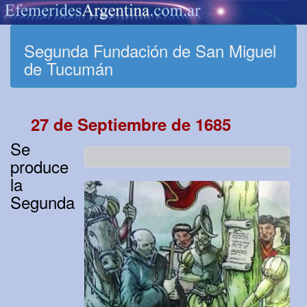
Segunda Fundación de San Miguel
de Tucumán
27 de Septiembre de 1685
Se
produce
la
Segunda