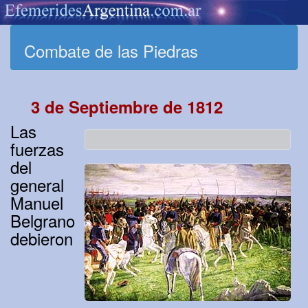
Combate de las Piedras
3 de Septiembre de 1812
Las
fuerzas
del
general
Manuel
Belgrano
debieron