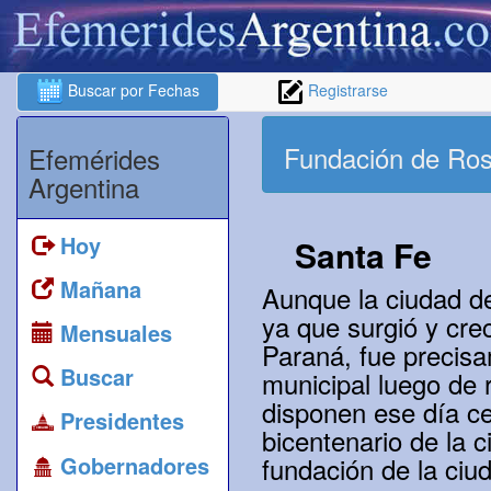
Buscar por Fechas
Registrarse
Fundación de Ros
Efemérides
Argentina
Hoy
Santa Fe
Mañana
Aunque la ciudad d
ya que surgió y cre
Mensuales
Paraná, fue precis
Buscar
municipal luego de 
disponen ese día ce
Presidentes
bicentenario de la 
Gobernadores
fundación de la ciu