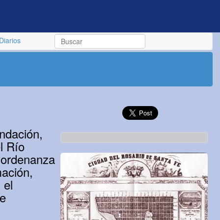
Diarios
ndación,
l Río
 ordenanza
mación,
 el
de