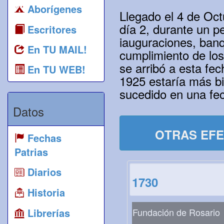
Aborígenes
Llegado el 4 de Oct
día 2, durante un p
Escritores
iauguraciones, ban
En TU MAIL!
cumplimiento de los
se arribó a esta fe
En TU WEB!
1925 estaría más b
sucedido en una fec
Datos
OTRAS EFE
Fechas
Patrias
Diarios
1730
Historia
Librerías
Fundación de Rosario