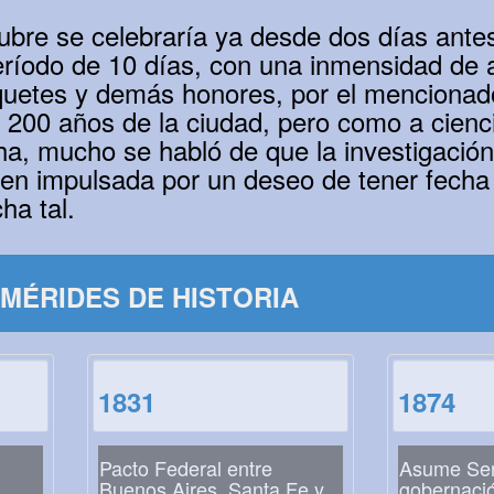
ubre se celebraría ya desde dos días ante
eríodo de 10 días, con una inmensidad de 
quetes y demás honores, por el mencionad
 200 años de la ciudad, pero como a cienc
cha, mucho se habló de que la investigació
ien impulsada por un deseo de tener fecha
ha tal.
MÉRIDES DE HISTORIA
1831
1874
Pacto Federal entre
Asume Ser
Buenos Aires, Santa Fe y
gobernaci