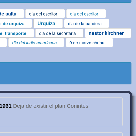
e salta
dia del escritor
dia del escritor
Urquiza
e de urquiza
dia de la bandera
nestor kirchner
el transporte
dia de la secretaria
dia del indio americano
9 de marzo chubut
1961
Deja de existir el plan Conintes