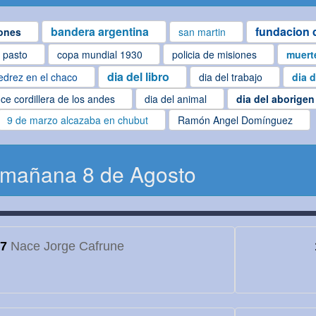
bandera argentina
fundacion d
ones
san martin
l pasto
copa mundial 1930
policia de misiones
muert
dia del libro
edrez en el chaco
dia del trabajo
dia d
ce cordillera de los andes
dia del animal
dia del aborigen
9 de marzo alcazaba en chubut
Ramón Angel Domínguez
 mañana 8 de Agosto
7
Nace Jorge Cafrune