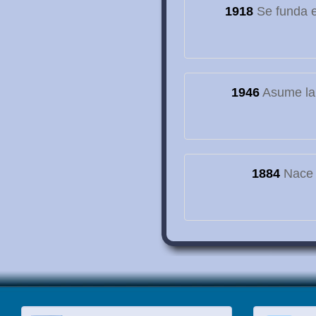
1918
Se funda el
1946
Asume la
1884
Nace e