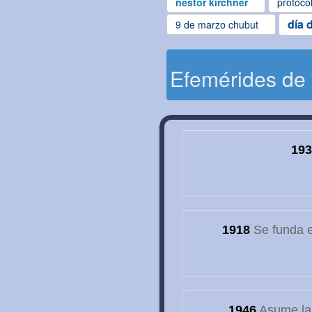
nestor kirchner
protoco
día 
9 de marzo chubut
Efemérides de
193
1918
Se funda el
1946
Asume la