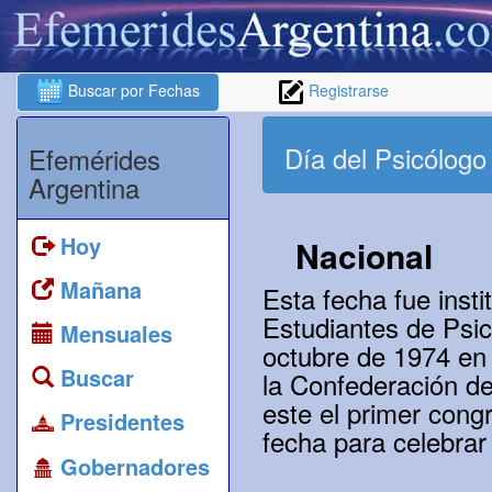
Buscar por Fechas
Registrarse
Día del Psicólogo
Efemérides
Argentina
Hoy
Nacional
Mañana
Esta fecha fue inst
Estudiantes de Psic
Mensuales
octubre de 1974 en
Buscar
la Confederación d
este el primer cong
Presidentes
fecha para celebrar
Gobernadores