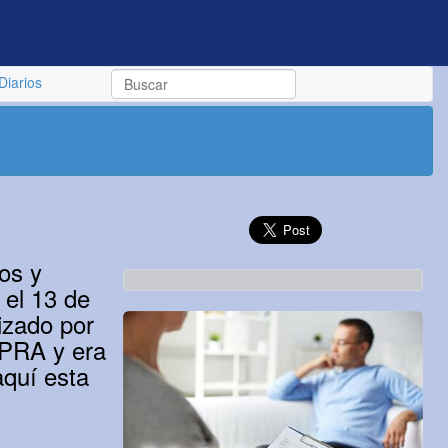
Diarios
os y
 el 13 de
izado por
OPRA y era
aquí esta