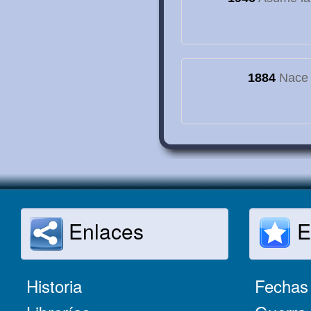
1884
Nace e
Enlaces
E
Historia
Fechas 