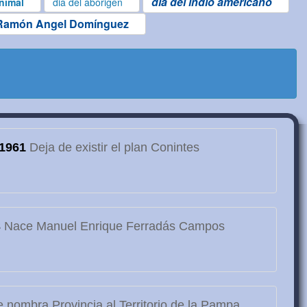
dia del indio americano
animal
dia del aborigen
Ramón Angel Domínguez
1961
Deja de existir el plan Conintes
3
Nace Manuel Enrique Ferradás Campos
 nombra Provincia al Territorio de la Pampa