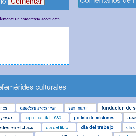
rio
plemente un comentario sobre este
femérides culturales
fundacion de s
ones
bandera argentina
san martin
mue
l pasto
copa mundial 1930
policia de misiones
dia del trabajo
edrez en el chaco
dia del libro
dia d