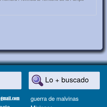
Lo + buscado
guerra de malvinas
acto