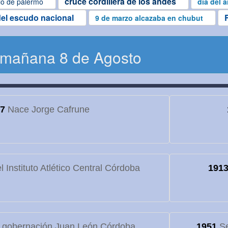
cruce cordillera de los andes
lo de palermo
dia del 
del escudo nacional
9 de marzo alcazaba en chubut
 mañana 8 de Agosto
7
Nace Jorge Cafrune
 Instituto Atlético Central Córdoba
191
 gobernación Juan León Córdoba
1951
Se