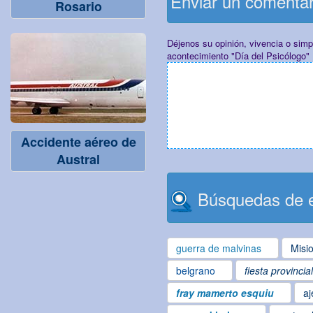
Enviar un comenta
Rosario
Déjenos su opinión, vivencia o sim
acontecimiento "Día del Psicólogo"
Accidente aéreo de
Austral
Búsquedas de e
guerra de malvinas
Misi
belgrano
fiesta provincia
fray mamerto esquiu
aj