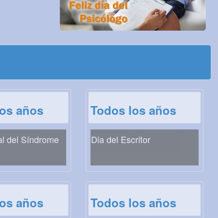
los años
Todos los años
al del Síndrome
Dia del Escritor
los años
Todos los años