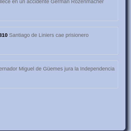
llece en un accidente Germán Rozenmacher
810
Santiago de Liniers cae prisionero
rnador Miguel de Güemes jura la Independencia