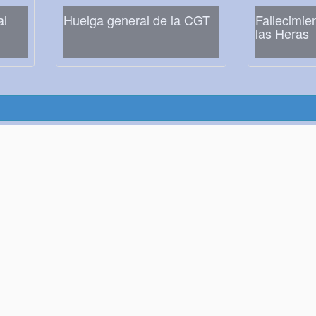
al
Huelga general de la CGT
Fallecimie
las Heras