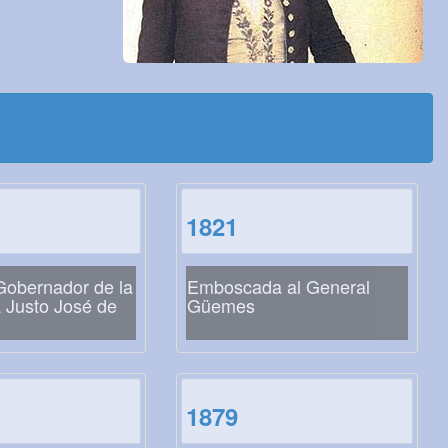
1821
obernador de la
Emboscada al General
a Justo José de
Güemes
1879