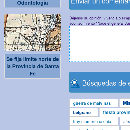
Enviar un comenta
Odontología
Déjenos su opinión, vivencia o sim
acontecimiento "Nace el general Ju
Se fija límite norte de
la Provincia de Santa
Fe
Búsquedas de e
Mi
guerra de malvinas
fiesta provi
belgrano
fray mamerto esquiu
aje