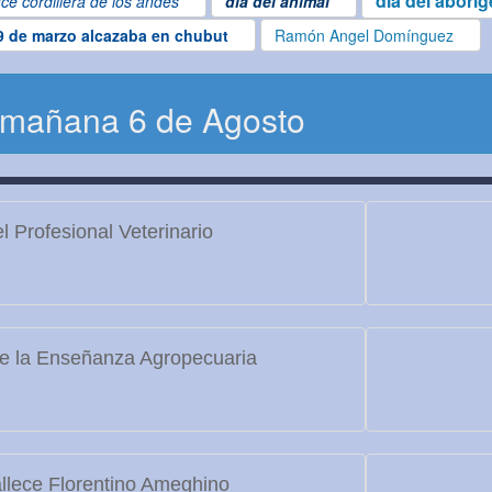
dia del abori
ce cordillera de los andes
dia del animal
9 de marzo alcazaba en chubut
Ramón Angel Domínguez
 mañana 6 de Agosto
l Profesional Veterinario
e la Enseñanza Agropecuaria
llece Florentino Ameghino