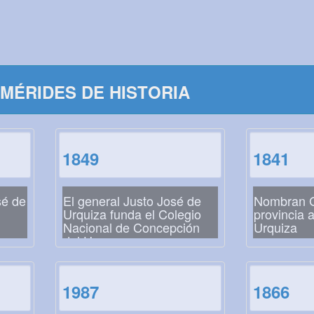
MÉRIDES DE HISTORIA
1849
1841
sé de
El general Justo José de
Nombran G
Urquiza funda el Colegio
provincia 
Nacional de Concepción
Urquiza
del Uruguay
1987
1866