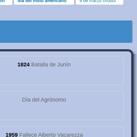
gen
dia del indio americano
9 de marzo chubut
1824
Batalla de Junín
Día del Agrónomo
1959
Fallece Alberto Vacarezza