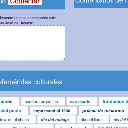
rio
plemente un comentario sobre este
sto José de Urquiza"
femérides culturales
siones
fundacion d
bandera argentina
san martin
ncial pasto
policia de misiones
copa mundial 1930
drez en el chaco
dia del trabajo
dia del libro
dia del 