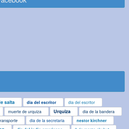
e salta
dia del escritor
dia del escritor
Urquiza
muerte de urquiza
dia de la bandera
transporte
dia de la secretaria
nestor kirchner