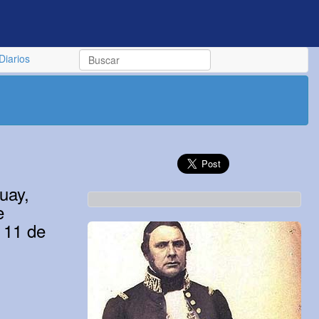
Diarios
uay,
e
 11 de