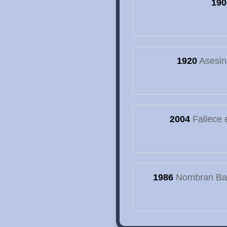
190
1920
Asesin
2004
Fallece e
1986
Nombran Basí