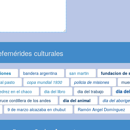
femérides culturales
iones
bandera argentina
san martin
fundacion de s
ial pasto
copa mundial 1930
policia de misiones
muer
dia de
edrez en el chaco
dia del libro
dia del trabajo
ruce cordillera de los andes
dia del animal
dia del aborig
9 de marzo alcazaba en chubut
Ramón Angel Domínguez