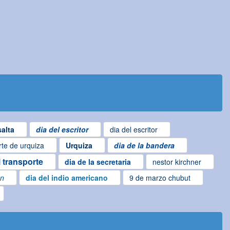
alta
dia del escritor
dia del escritor
te de urquiza
Urquiza
dia de la bandera
l transporte
dia de la secretaria
nestor kirchner
en
dia del indio americano
9 de marzo chubut