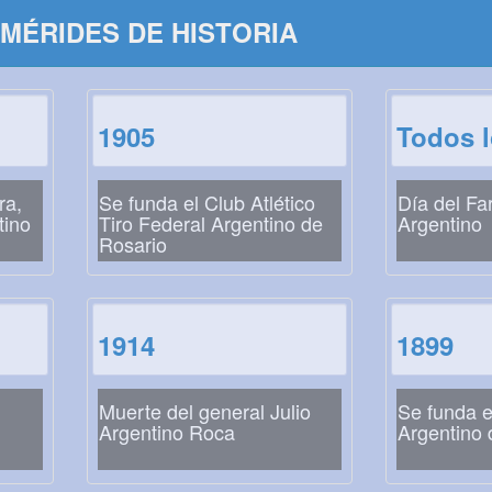
MÉRIDES DE HISTORIA
1905
Todos 
ra,
Se funda el Club Atlético
Día del Fa
tino
Tiro Federal Argentino de
Argentino
Rosario
1914
1899
Muerte del general Julio
Se funda e
Argentino Roca
Argentino