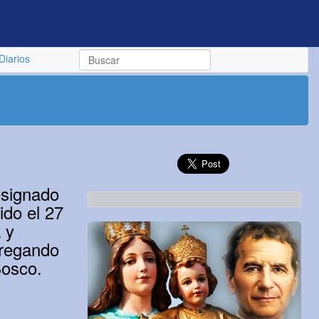
Diarios
esignado
ido el 27
 y
tregando
Bosco.