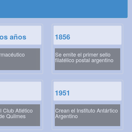
los años
1856
rmacéutico
Se emite el primer sello
filatélico postal argentino
1951
l Club Atlético
Crean el Instituto Antártico
 de Quilmes
Argentino