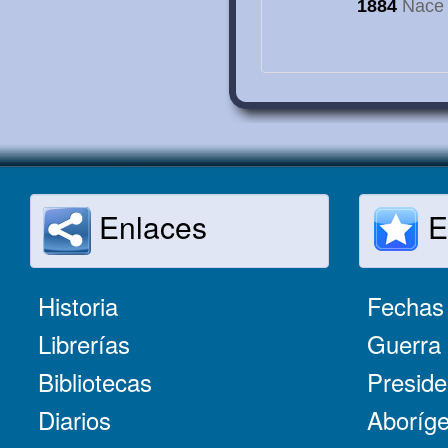
1884
Nace e
Enlaces
E
Historia
Fechas 
Librerías
Guerra 
Bibliotecas
Preside
Diarios
Aboríge