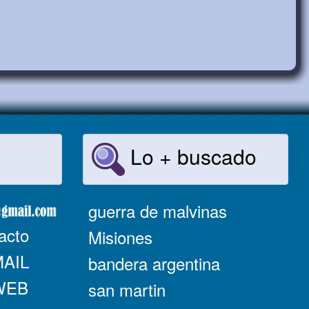
Lo + buscado
guerra de malvinas
acto
Misiones
MAIL
bandera argentina
 WEB
san martin