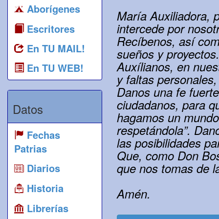
Aborígenes
María Auxiliadora, 
intercede por nosot
Escritores
Recíbenos, así com
En TU MAIL!
sueños y proyectos
Auxílianos, en nues
En TU WEB!
y faltas personales,
Danos una fe fuerte
ciudadanos, para q
Datos
hagamos un mundo má
respetándola”. Dano
Fechas
las posibilidades pa
Patrias
Que, como Don Bosc
que nos tomas de l
Diarios
Historia
Amén.
Librerías