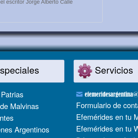
l escritor Jorge Alberto Calle
speciales
Servicios
Patrias
Formulario de cont
de Malvinas
Efemérides en tu 
ntes
Efemérides en tu
nes Argentinos