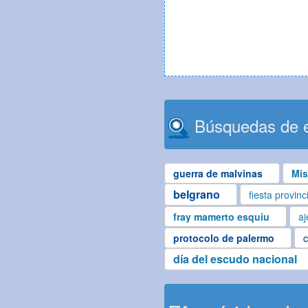
Búsquedas de e
guerra de malvinas
Mis
belgrano
fiesta provinc
fray mamerto esquiu
aj
protocolo de palermo
c
día del escudo nacional