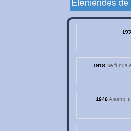
Efemérides de
193
1918
Se funda el
1946
Asume la