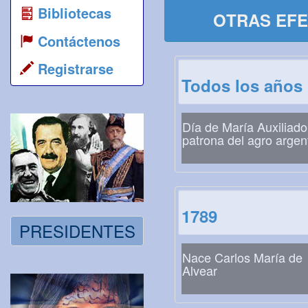
Bibliotecas
OTRAS EFE
Contáctenos
Registrarse
Todos los años
Día de María Auxiliado
patrona del agro argen
1789
PRESIDENTES
Nace Carlos María de
Alvear