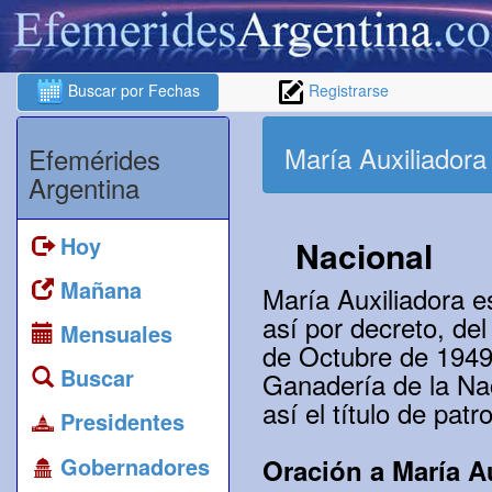
Buscar por Fechas
Registrarse
María Auxiliadora
Efemérides
Argentina
Hoy
Nacional
Mañana
María Auxiliadora e
así por decreto, de
Mensuales
de Octubre de 1949,
Buscar
Ganadería de la Na
así el título de pat
Presidentes
Gobernadores
Oración a María A