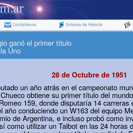
Contáctenos
Enlaces de Historia
o ganó el primer título
la Uno
28 de Octubre de 1951
utado un año atrás en el campeonato mun
l Chueco obtiene su primer título del mund
 Romeo 159, donde disputaría 14 carreras e
el año conduciendo un W163 del equipo M
mio de Argentina, e incluso probó como in
sí como utilizar un Talbot en las 24 horas 