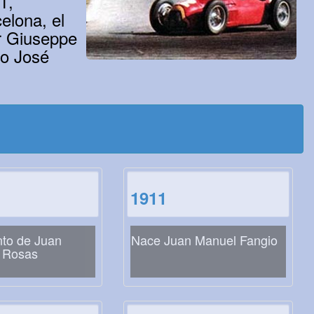
1,
elona, el
r Giuseppe
mo José
1911
nto de Juan
Nace Juan Manuel Fangio
 Rosas