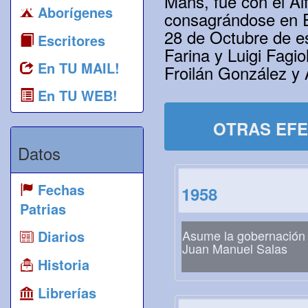
Mans, fue con el Al
Aborígenes
consagrándose en E
28 de Octubre de e
Escritores
Farina y Luigi Fagi
En TU MAIL!
Froilán González y 
En TU WEB!
OTRAS EFE
Datos
Fechas
1958
Patrias
Diarios
Asume la gobernación
Juan Manuel Salas
Historia
Librerías