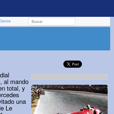
Diarios
dial
o, al mando
n total, y
ercedes
vitado una
de Le