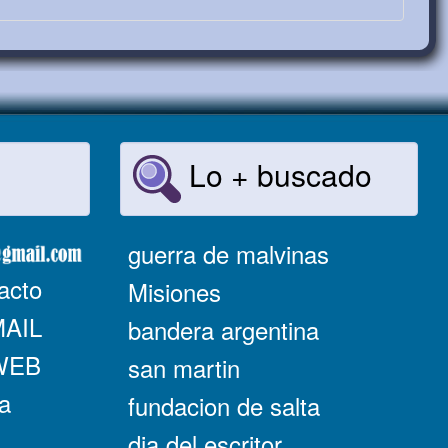
Lo + buscado
guerra de malvinas
acto
Misiones
MAIL
bandera argentina
 WEB
san martin
a
fundacion de salta
dia del escritor