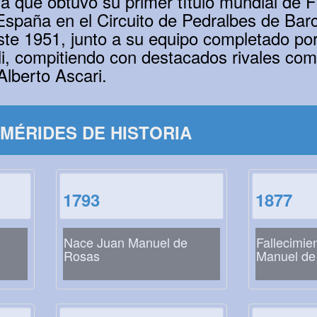
fa que obtuvo su primer título mundial de F
spaña en el Circuito de Pedralbes de Barc
ste 1951, junto a su equipo completado po
oli, compitiendo con destacados rivales co
Alberto Ascari.
MÉRIDES DE HISTORIA
1793
1877
Nace Juan Manuel de
Fallecimie
Rosas
Manuel de