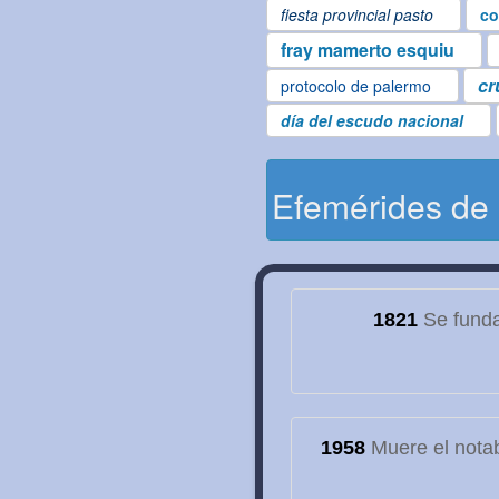
fiesta provincial pasto
co
fray mamerto esquiu
cr
protocolo de palermo
día del escudo nacional
Efemérides de
1821
Se funda
1958
Muere el notab