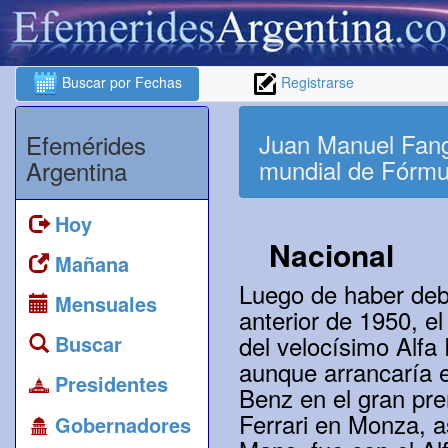
Buscar por Fechas
Registrarse
Juan Manuel Fangi
Efemérides
mundial de Fórmu
Argentina
Hoy
Nacional
Mañana
Luego de haber deb
Mensuales
anterior de 1950, e
del velocísimo Alfa
Buscar
aunque arrancaría 
Presidentes
Benz en el gran pre
Ferrari en Monza, a
Gobernadores