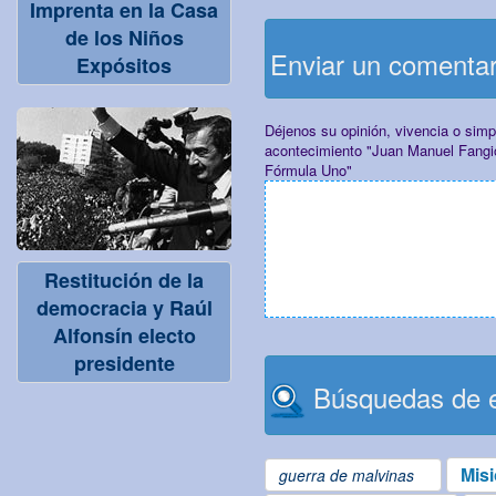
Imprenta en la Casa
de los Niños
Enviar un comenta
Expósitos
Déjenos su opinión, vivencia o sim
acontecimiento "Juan Manuel Fangio 
Fórmula Uno"
Restitución de la
democracia y Raúl
Alfonsín electo
presidente
Búsquedas de e
Mis
guerra de malvinas