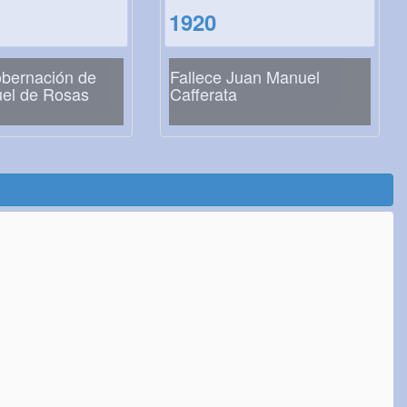
1920
obernación de
Fallece Juan Manuel
el de Rosas
Cafferata