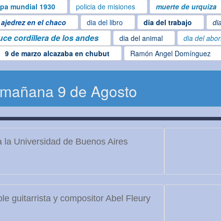
pa mundial 1930
policia de misiones
muerte de urquiza
ajedrez en el chaco
dia del libro
dia del trabajo
di
uce cordillera de los andes
dia del animal
dia del abo
9 de marzo alcazaba en chubut
Ramón Angel Domínguez
 mañana 9 de Agosto
 la Universidad de Buenos Aires
le guitarrista y compositor Abel Fleury