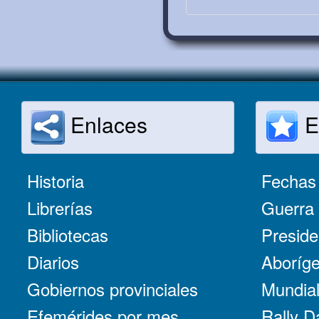
Enlaces
E
Historia
Fechas 
Librerías
Guerra 
Bibliotecas
Preside
Diarios
Aboríge
Gobiernos provinciales
Mundial
Efemérides por mes
Rally D