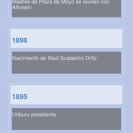
Madres de Plaza de Mayo se reúnen con
Alfonsín
1898
Nacimiento de Raúl Scalabrini Ortiz
1895
Uriburu presidente