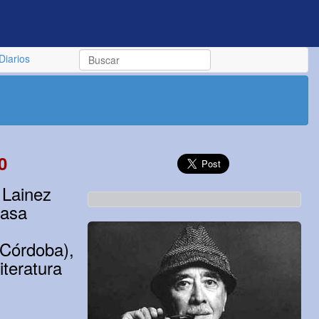
Diarios
0
 Lainez
casa
u
 Córdoba),
iteratura