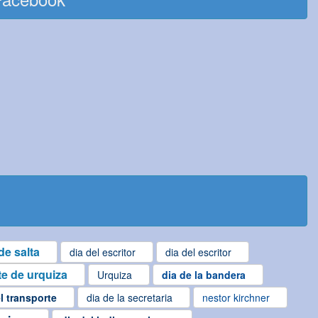
de salta
dia del escritor
dia del escritor
e de urquiza
Urquiza
dia de la bandera
l transporte
dia de la secretaria
nestor kirchner