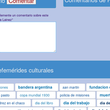
rio
plemente un comentario sobre este
a Lainez"
femérides culturales
bandera argentina
fundacion 
iones
san martin
muert
l pasto
copa mundial 1930
policia de misiones
dia del trabajo
drez en el chaco
dia del libro
dia de