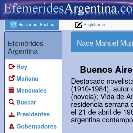
Buscar por Fechas
Registrarse
Nace Manuel Muji
Efemérides
Argentina
Hoy
Buenos Aire
Mañana
Destacado novelista
(1910-1984), autor 
Mensuales
(novela); Vida de An
Buscar
residencia serrana 
el 21 de abril de 19
Presidentes
argentina contempo
Gobernadores