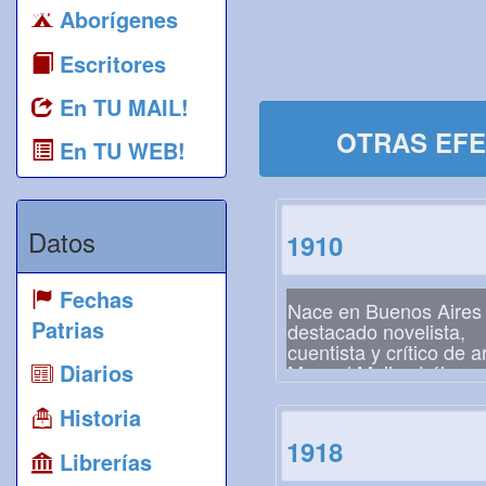
Aborígenes
Escritores
En TU MAIL!
OTRAS EFE
En TU WEB!
Datos
1910
Fechas
Nace en Buenos Aires 
Patrias
destacado novelista,
cuentista y crítico de a
Diarios
Manuel Mujica Láine
Historia
1918
Librerías