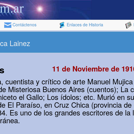
Contáctenos
Enlaces de Historia
ca Lainez
s
11 de Noviembre de 191
, cuentista y crítico de arte Manuel Mujica
de Misteriosa Buenos Aires (cuentos); La 
iceto el Gallo; Los ídolos; etc. Murió en s
de El Paraíso, en Cruz Chica (provincia de
84. Es uno de los grandes escritores de la l
ránea.