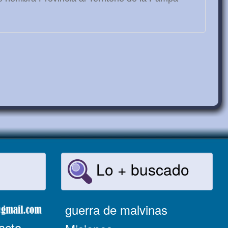
Lo + buscado
guerra de malvinas
acto