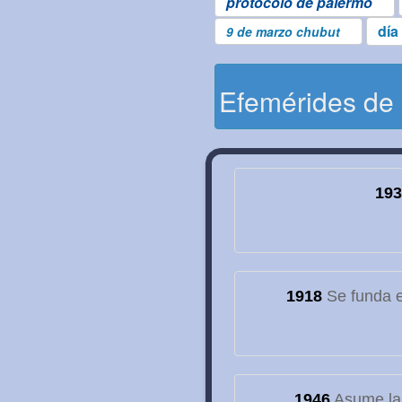
protocolo de palermo
día
9 de marzo chubut
Efemérides de
193
1918
Se funda el
1946
Asume la