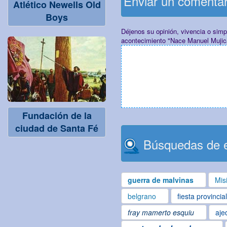
Enviar un comenta
Atlético Newells Old
Boys
Déjenos su opinión, vivencia o sim
acontecimiento "Nace Manuel Mujic
Fundación de la
ciudad de Santa Fé
Búsquedas de e
guerra de malvinas
Mis
belgrano
fiesta provincia
fray mamerto esquiu
aje