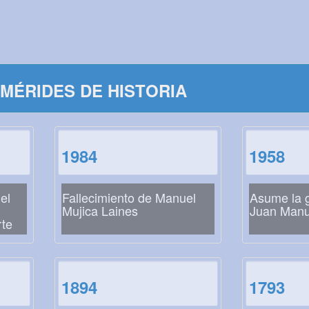
MÉRIDES DE HISTORIA
1984
1958
el
Fallecimiento de Manuel
Asume la 
Mujica Laines
Juan Manu
rte
1894
1793