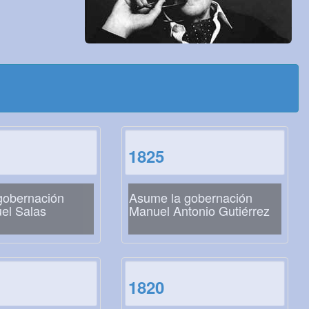
1825
gobernación
Asume la gobernación
el Salas
Manuel Antonio Gutiérrez
1820