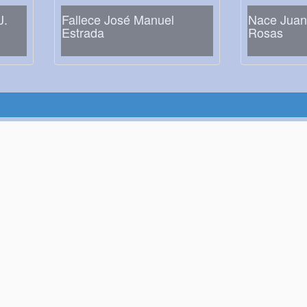
J.
Fallece José Manuel
Nace Juan
Estrada
Rosas