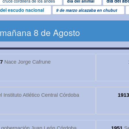
dia del ab
cruce cordillera de los andes
dia del animal
 del escudo nacional
9 de marzo alcazaba en chubut
 mañana 8 de Agosto
7
Nace Jorge Cafrune
 Instituto Atlético Central Córdoba
191
 gobernación Juan León Córdoba
1951
Se