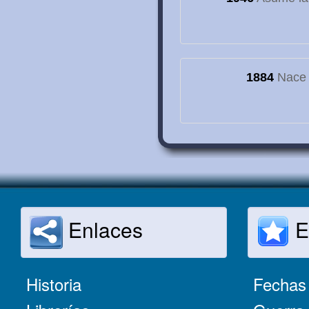
1884
Nace e
Enlaces
E
Historia
Fechas 