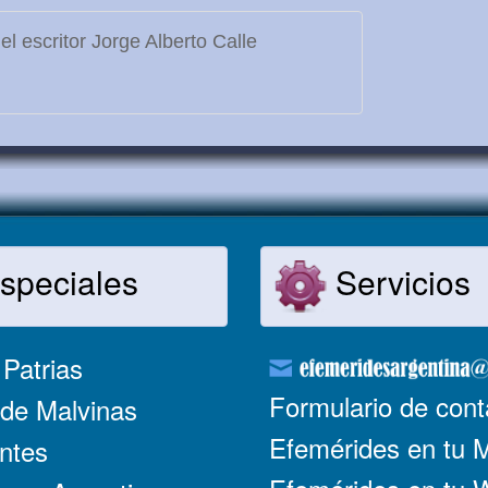
l escritor Jorge Alberto Calle
speciales
Servicios
Patrias
Formulario de cont
de Malvinas
Efemérides en tu 
ntes