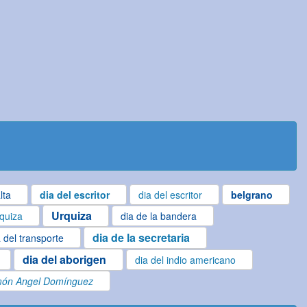
lta
dia del escritor
dia del escritor
belgrano
Urquiza
quiza
dia de la bandera
dia de la secretaria
a del transporte
dia del aborigen
dia del indio americano
ón Angel Domínguez