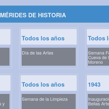
MÉRIDES DE HISTORIA
Todos los años
Todos 
Día de las Artes
Semana Fes
Cueva de l
Moreno
Todos los años
1943
Semana de la Limpieza
Inaugurac
s y
Bellas Art