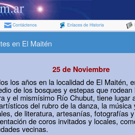
Contáctenos
Enlaces de Historia
tes en El Maitén
25 de Noviembre
os los años en la localidad de El Maitén, 
edio de los bosques y estepas que rodean 
a y el mismísimo Río Chubut, tiene lugar a
artísticos del rubro de la danza, la música
les, de literatura, artesanías, fotografías 
sentación de coros invitados y locales, com
udades vecinas.