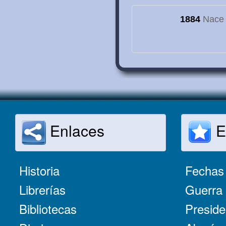
1884
Nace e
Enlaces
E
Historia
Fechas 
Librerías
Guerra 
Bibliotecas
Preside