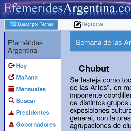
Buscar por Fechas
Registrarse
Semana de las Ar
Efemérides
Argentina
Hoy
Chubut
Mañana
Se festeja como tod
de las Artes", en m
Mensuales
imponente coordiller
Buscar
de distintos grupos 
exposiciones cultura
Presidentes
general, con la pre
Gobernadores
agrupaciones de ci