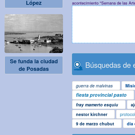
López
acontecimiento "Semana de las Arte
Se funda la ciudad
Búsquedas de e
de Posadas
guerra de malvinas
Misi
fiesta provincial pasto
fray mamerto esquiu
aj
nestor kirchner
protoco
9 de marzo chubut
día