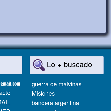
Lo + buscado
guerra de malvinas
acto
Misiones
MAIL
bandera argentina