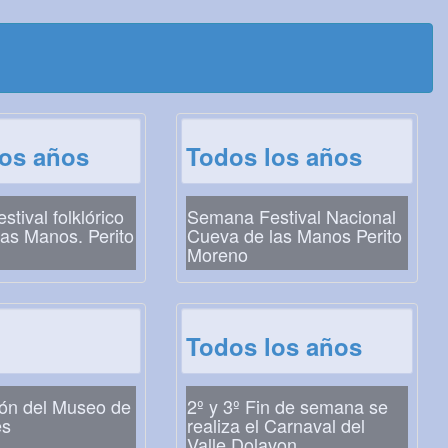
los años
Todos los años
tival folklórico
Semana Festival Nacional
as Manos. Perito
Cueva de las Manos Perito
Moreno
Todos los años
ión del Museo de
2º y 3º Fin de semana se
es
realiza el Carnaval del
Valle Dolavon