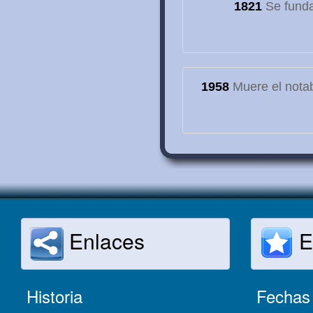
1821
Se funda
1958
Muere el notab
Enlaces
E
Historia
Fechas 