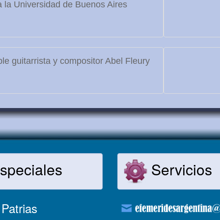
 la Universidad de Buenos Aires
le guitarrista y compositor Abel Fleury
speciales
Servicios
Patrias