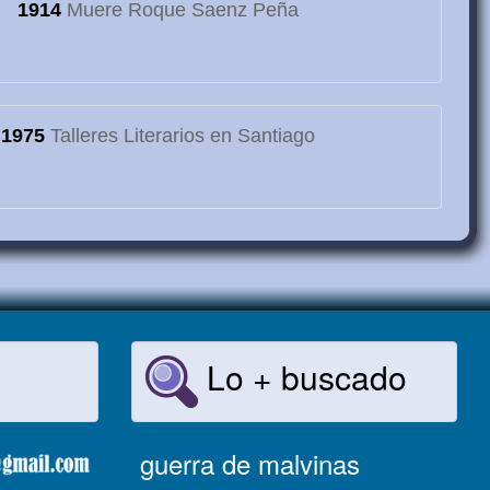
1914
Muere Roque Saenz Peña
1975
Talleres Literarios en Santiago
Lo + buscado
guerra de malvinas