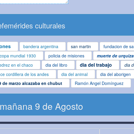
femérides culturales
iones
bandera argentina
san martin
fundacion de sa
copa mundial 1930
policia de misiones
muerte de urquiza
dia del trabajo
edrez en el chaco
dia del libro
dia d
ce cordillera de los andes
dia del animal
dia del aborigen
9 de marzo alcazaba en chubut
Ramón Angel Domínguez
 mañana 9 de Agosto