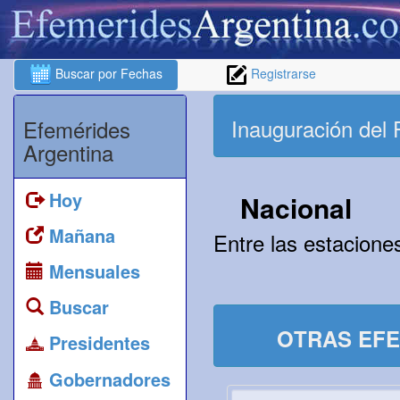
Buscar por Fechas
Registrarse
Inauguración del 
Efemérides
Argentina
Hoy
Nacional
Mañana
Entre las estacion
Mensuales
Buscar
OTRAS EFE
Presidentes
Gobernadores