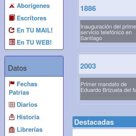
Aborígenes
1886
Escritores
Inauguración del prime
En TU MAIL!
servicio telefónico en
Santiago
En TU WEB!
2003
Datos
Fechas
Primer mandato de
Eduardo Brizuela del 
Patrias
Diarios
Historia
Destacadas
Librerías