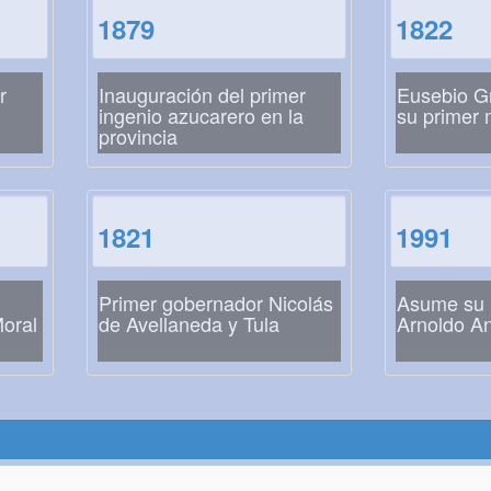
1879
1822
r
Inauguración del primer
Eusebio G
ingenio azucarero en la
su primer
provincia
1821
1991
Primer gobernador Nicolás
Asume su 
Moral
de Avellaneda y Tula
Arnoldo An