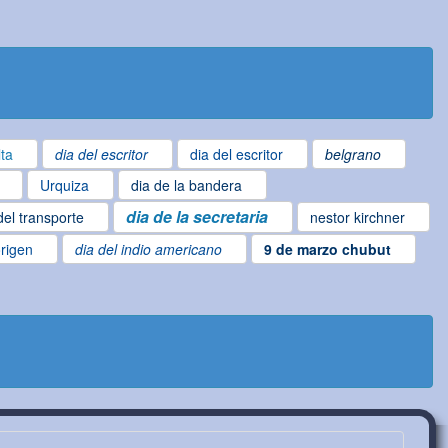
lta
dia del escritor
dia del escritor
belgrano
Urquiza
dia de la bandera
dia de la secretaria
del transporte
nestor kirchner
origen
dia del indio americano
9 de marzo chubut