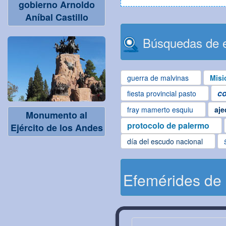
gobierno Arnoldo
Aníbal Castillo
Búsquedas de e
guerra de malvinas
Misi
co
fiesta provincial pasto
fray mamerto esquiu
aje
Monumento al
protocolo de palermo
Ejército de los Andes
día del escudo nacional
Efemérides de