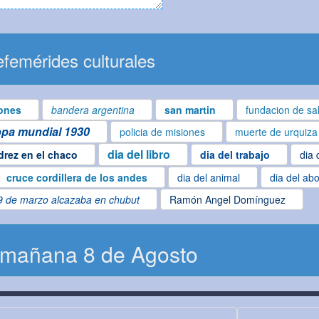
femérides culturales
ones
bandera argentina
san martin
fundacion de sa
pa mundial 1930
policia de misiones
muerte de urquiza
dia del libro
drez en el chaco
dia del trabajo
dia 
cruce cordillera de los andes
dia del animal
dia del ab
9 de marzo alcazaba en chubut
Ramón Angel Domínguez
 mañana 8 de Agosto