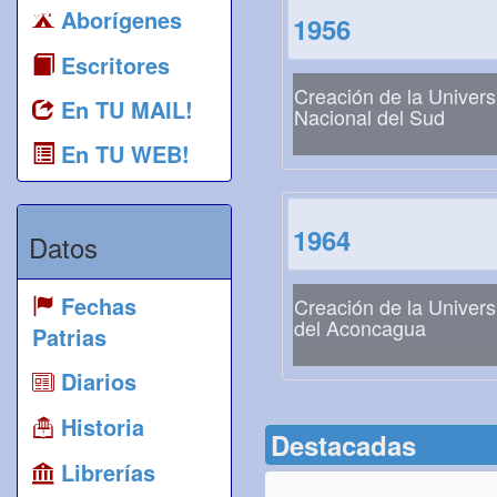
Aborígenes
1956
Escritores
Creación de la Univers
En TU MAIL!
Nacional del Sud
En TU WEB!
1964
Datos
Fechas
Creación de la Univers
del Aconcagua
Patrias
Diarios
Historia
Destacadas
Librerías