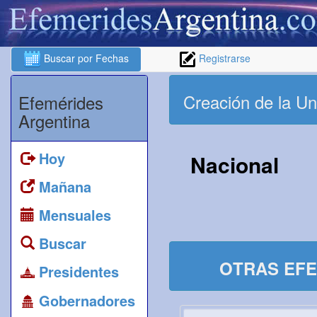
Buscar por Fechas
Registrarse
Creación de la Un
Efemérides
Argentina
Hoy
Nacional
Mañana
Mensuales
Buscar
OTRAS EFE
Presidentes
Gobernadores