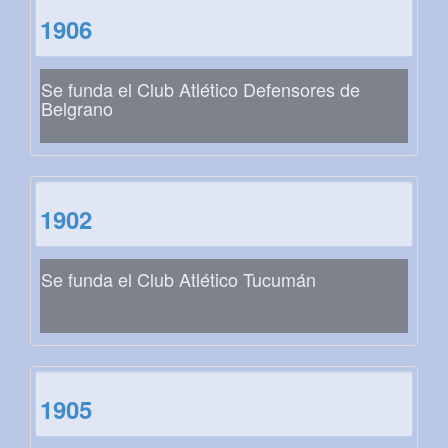
1906
Se funda el Club Atlético Defensores de
Belgrano
1902
Se funda el Club Atlético Tucumán
1905