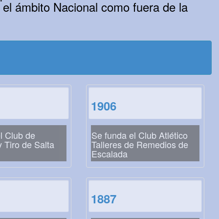
 el ámbito Nacional como fuera de la
1906
l Club de
Se funda el Club Atlético
 Tiro de Salta
Talleres de Remedios de
Escalada
1887