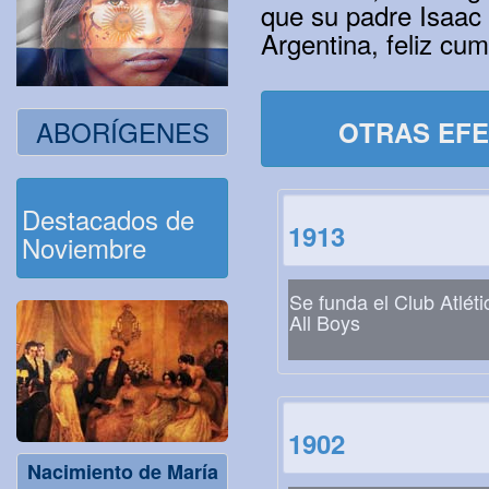
que su padre Isaac 
Argentina, feliz cu
ABORÍGENES
OTRAS EFE
Destacados de
1913
Noviembre
Se funda el Club Atléti
All Boys
1902
Nacimiento de María