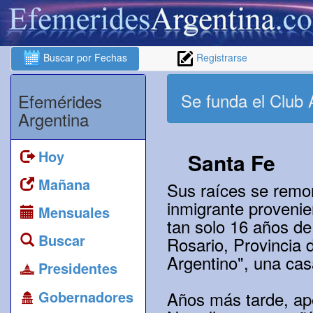
Buscar por Fechas
Registrarse
Se funda el Club 
Efemérides
Argentina
Hoy
Santa Fe
Mañana
Sus raíces se remon
inmigrante provenie
Mensuales
tan solo 16 años de
Buscar
Rosario, Provincia 
Argentino", una cas
Presidentes
Gobernadores
Años más tarde, ap