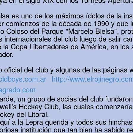
lsa es uno de los máximos ídolos de la in
or comienzos de la década de 1990 y que lu
o Coloso del Parque "Marcelo Bielsa", prot
 internacionales del club luego de salir c
la Copa Libertadores de América, en los 
ador.
 oficial del club y algunas de las páginas w
oldboys.com.ar
http://www.elrojinegro.co
sagrado.com
de, un grupo de socias del club fundaron e
well's Hockey Club, las cuales comenzarían
key del Litoral.
í a la Lepra querida y todos sus hinchas 
oriosa institución que tan bien ha sabido r