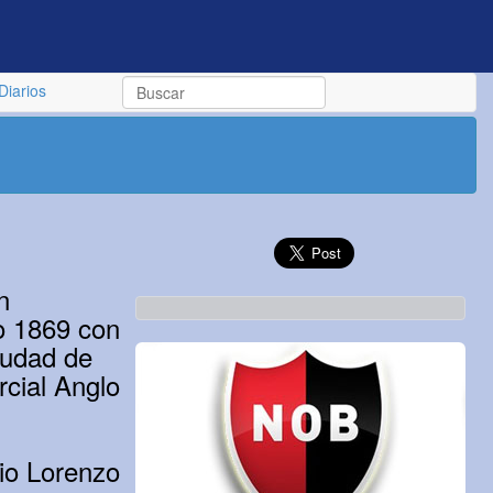
Diarios
n
ño 1869 con
iudad de
rcial Anglo
io Lorenzo