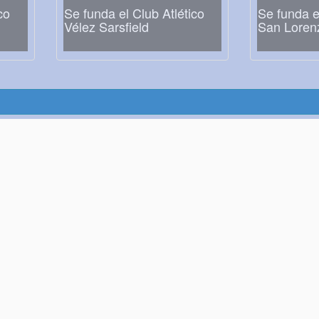
co
Se funda el Club Atlético
Se funda e
Vélez Sarsfield
San Loren