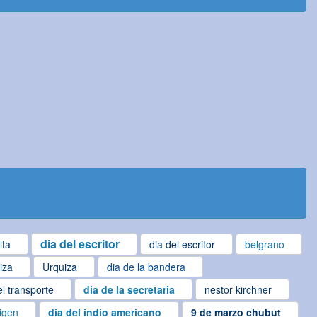
dia del escritor
lta
dia del escritor
belgrano
iza
Urquiza
dia de la bandera
el transporte
dia de la secretaria
nestor kirchner
rigen
dia del indio americano
9 de marzo chubut