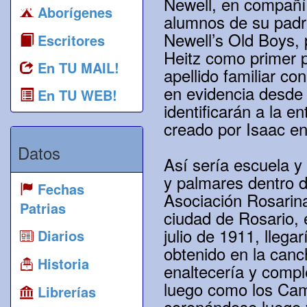
Newell, en compañí
Aborígenes
alumnos de su padre
Newell’s Old Boys,
Escritores
Heitz como primer p
En TU MAIL!
apellido familiar c
en evidencia desde 
En TU WEB!
identificarán a la e
creado por Isaac en 
Datos
Así sería escuela y
y palmares dentro d
Fechas
Asociación Rosarina
Patrias
ciudad de Rosario, 
julio de 1911, lleg
Diarios
obtenido en la canch
Historia
enaltecería y comp
luego como los Cam
Librerías
coronándose luego y