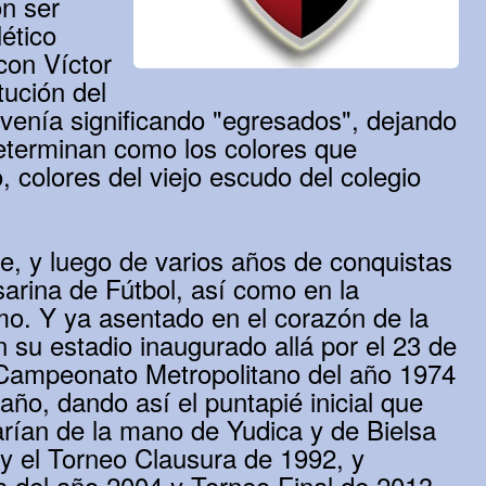
n ser
ético
con Víctor
tución del
 venía significando "egresados", dejando
determinan como los colores que
o, colores del viejo escudo del colegio
e, y luego de varios años de conquistas
arina de Fútbol, así como en la
smo. Y ya asentado en el corazón de la
su estadio inaugurado allá por el 23 de
 el Campeonato Metropolitano del año 1974
año, dando así el puntapié inicial que
rían de la mano de Yudica y de Bielsa
y el Torneo Clausura de 1992, y
a del año 2004 y Torneo Final de 2013.