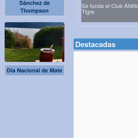
Sánchez de
Se funda el Club Atléti
Thompson
Tigre
Destacadas
Día Nacional de Mate