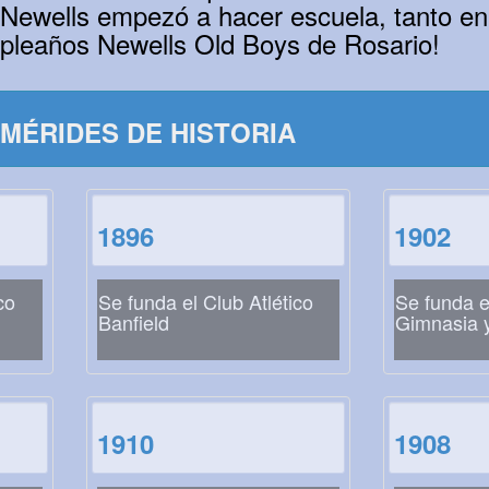
Newells empezó a hacer escuela, tanto en
mpleaños Newells Old Boys de Rosario!
MÉRIDES DE HISTORIA
1896
1902
co
Se funda el Club Atlético
Se funda e
Banfield
Gimnasia y
1910
1908