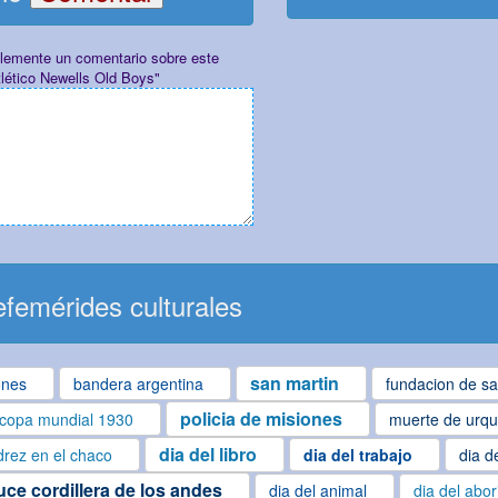
plemente un comentario sobre este
tlético Newells Old Boys"
femérides culturales
san martin
ones
bandera argentina
fundacion de sa
policia de misiones
copa mundial 1930
muerte de urqu
dia del libro
drez en el chaco
dia del trabajo
dia d
uce cordillera de los andes
dia del animal
dia del abo