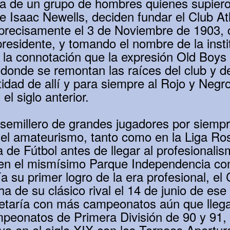
a de un grupo de hombres quienes supiero
 Isaac Newells, deciden fundar el Club Atl
 precisamente el 3 de Noviembre de 1903, 
residente, y tomando el nombre de la insti
on la connotación que la expresión Old Boys
donde se remontan las raíces del club y 
ntidad de allí y para siempre al Rojo y Negr
el siglo anterior.
 semillero de grandes jugadores por siempr
el amateurismo, tanto como en la Liga Ros
 de Fútbol antes de llegar al profesionali
en el mismísimo Parque Independencia con 
aría su primer logro de la era profesional,
a de su clásico rival el 14 de junio de ese 
letaría con más campeonatos aún que llega
peonatos de Primera División de 90 y 91, 
a en el siglo XIX con los Torneos Apertur