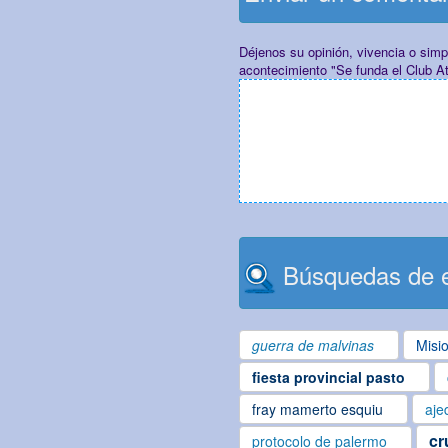
Déjenos su opinión, vivencia o sim
acontecimiento "Se funda el Club A
Búsquedas de e
guerra de malvinas
Misi
fiesta provincial pasto
fray mamerto esquiu
aje
cr
protocolo de palermo