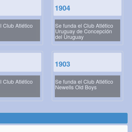
1904
l Club Atlético
Se funda el Club Atlético
Uruguay de Concepción
del Uruguay
1903
l Club Atlético
Se funda el Club Atlético
Newells Old Boys