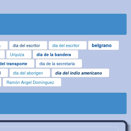
belgrano
a
dia del escritor
dia del escritor
Urquiza
dia de la bandera
del transporte
dia de la secretaria
l
dia del aborigen
dia del indio americano
Ramón Angel Domínguez