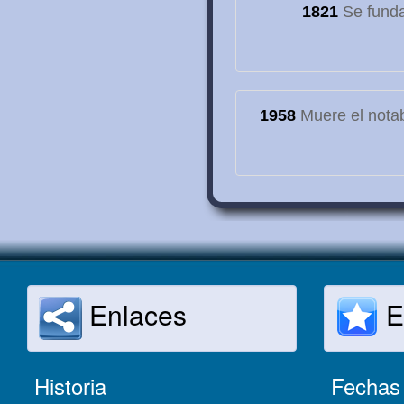
1821
Se funda
1958
Muere el notab
Enlaces
E
Historia
Fechas 