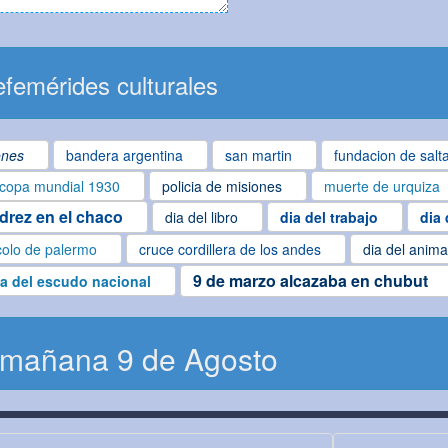
femérides culturales
ones
bandera argentina
san martin
fundacion de salt
copa mundial 1930
policia de misiones
muerte de urquiza
edrez en el chaco
dia del libro
dia del trabajo
dia 
colo de palermo
cruce cordillera de los andes
dia del anima
9 de marzo alcazaba en chubut
ía del escudo nacional
 mañana 9 de Agosto