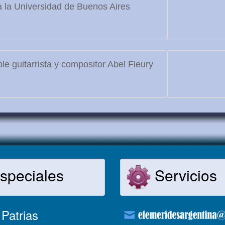
 la Universidad de Buenos Aires
le guitarrista y compositor Abel Fleury
speciales
Servicios
Patrias