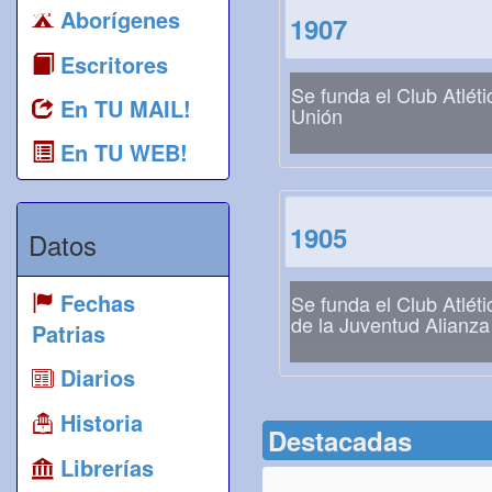
Aborígenes
1907
Escritores
Se funda el Club Atléti
En TU MAIL!
Unión
En TU WEB!
1905
Datos
Fechas
Se funda el Club Atléti
de la Juventud Alianza
Patrias
Diarios
Historia
Destacadas
Librerías