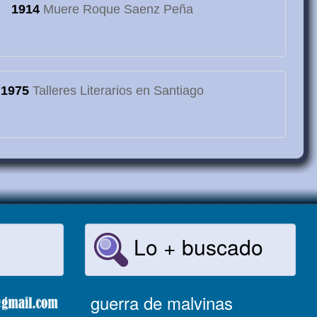
1914
Muere Roque Saenz Peña
1975
Talleres Literarios en Santiago
Lo + buscado
guerra de malvinas