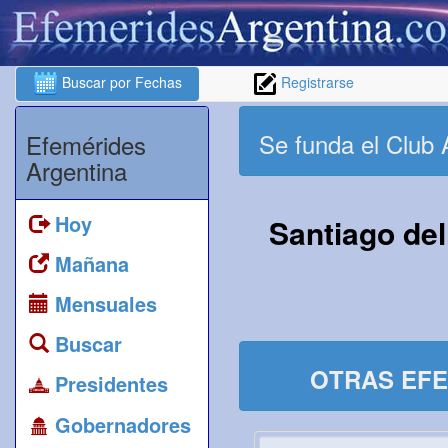
Buscar por Fechas
Registrarse
Se funda el Club A
Efemérides
Argentina
Hoy
Santiago del
Mañana
Mensuales
Buscar
OTRAS EFE
Presidentes
Gobernadores