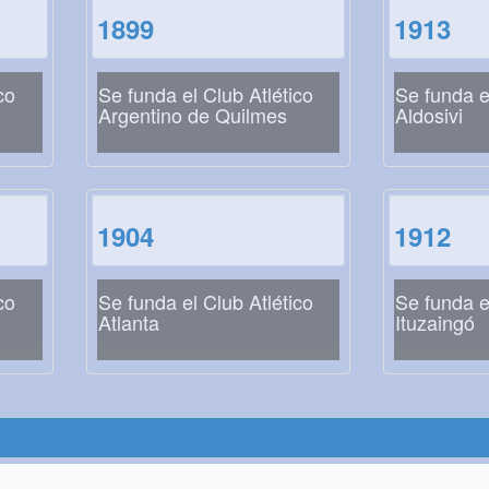
1899
1913
co
Se funda el Club Atlético
Se funda e
Argentino de Quilmes
Aldosivi
1904
1912
co
Se funda el Club Atlético
Se funda e
Atlanta
Ituzaingó