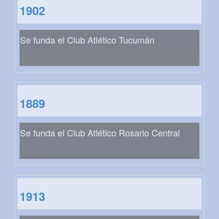
1902
Se funda el Club Atlético Tucumán
1889
Se funda el Club Atlético Rosario Central
1913