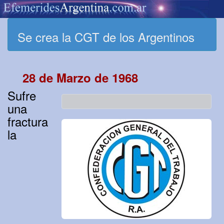
Se crea la CGT de los Argentinos
28 de Marzo de 1968
Sufre
una
fractura
la