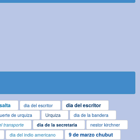
salta
dia del escritor
dia del escritor
uerte de urquiza
Urquiza
dia de la bandera
el transporte
dia de la secretaria
nestor kirchner
9 de marzo chubut
dia del indio americano