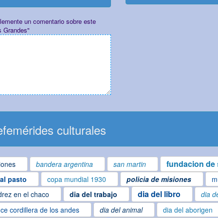
plemente un comentario sobre este
s Grandes"
femérides culturales
fundacion de 
iones
bandera argentina
san martin
ial pasto
copa mundial 1930
policia de misiones
m
dia del libro
drez en el chaco
dia del trabajo
dia d
ce cordillera de los andes
dia del animal
dia del aborigen