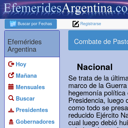
Buscar por Fechas
Registrarse
Combate de Past
Efemérides
Argentina
Hoy
Nacional
Mañana
Se trata de la últim
marco de la Guerra 
Mensuales
hegemonía política
Buscar
Presidencia, luego 
como todo se presag
Presidentes
reducido Ejército Na
Gobernadores
cual luego debió hu