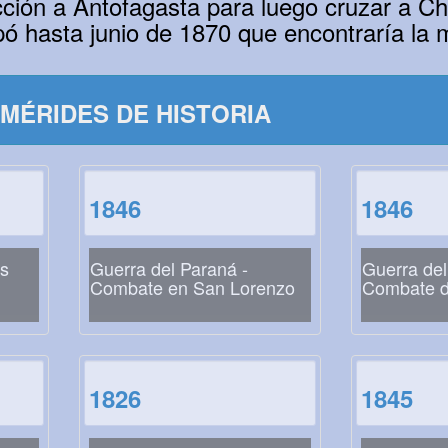
ción a Antofagasta para luego cruzar a Ch
pó hasta junio de 1870 que encontraría la 
MÉRIDES DE HISTORIA
1846
1846
as
Guerra del Paraná -
Guerra del
Combate en San Lorenzo
Combate d
1826
1845