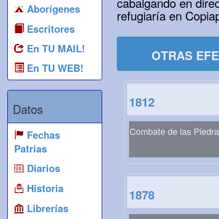
cabalgando en direc
Aborígenes
refugiaría en Copia
Escritores
En TU MAIL!
OTRAS EFE
En TU WEB!
1812
Datos
Combate de las Piedr
Fechas
Patrias
Diarios
Historia
1878
Librerías