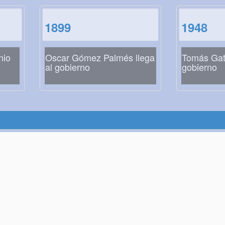
1899
1948
nio
Oscar Gómez Palmés llega
Tomás Gati
al gobierno
gobierno