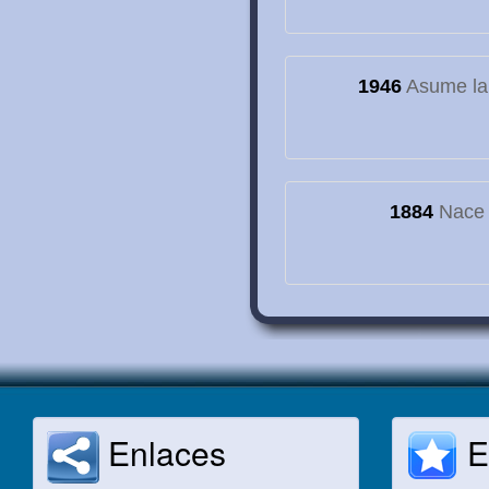
1946
Asume la
1884
Nace e
Enlaces
E