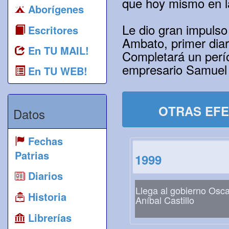
que hoy mismo en l
Aborígenes
Le dio gran impulso 
Escritores
Ambato, primer diar
En TU MAIL!
Completará un perío
empresario Samuel 
En TU WEB!
OTRAS EFE
Datos
Fechas
Patrias
1999
Diarios
Llega al gobierno Osca
Historia
Aníbal Castillo
Librerías