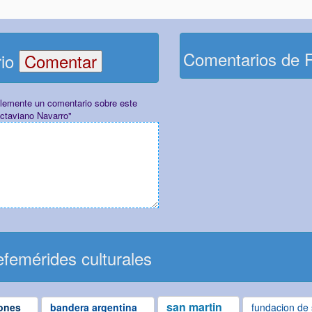
Comentarios de 
rio
plemente un comentario sobre este
Octaviano Navarro"
femérides culturales
san martin
ones
bandera argentina
fundacion de 