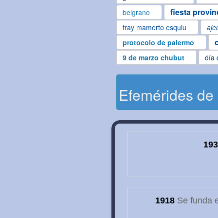
fiesta provin
belgrano
fray mamerto esquiu
aje
protocolo de palermo
9 de marzo chubut
día 
Efemérides de
193
1918
Se funda el