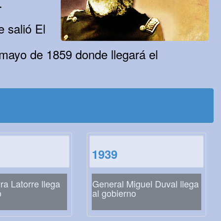
.
 salió El
 mayo de 1859 donde llegará el
1939
ra Latorre llega
General Miguel Duval llega
o
al gobierno