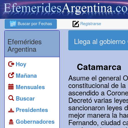
Buscar por Fechas
Registrarse
Llega al gobierno
Efemérides
Argentina
Hoy
Catamarca
Mañana
Asume el general O
constitucional de l
Mensuales
ascendido a Coronel
Buscar
Decretó varias leye
sancionaron leyes d
Presidentes
mejor manera la hac
Gobernadores
Fernando, ciudad c