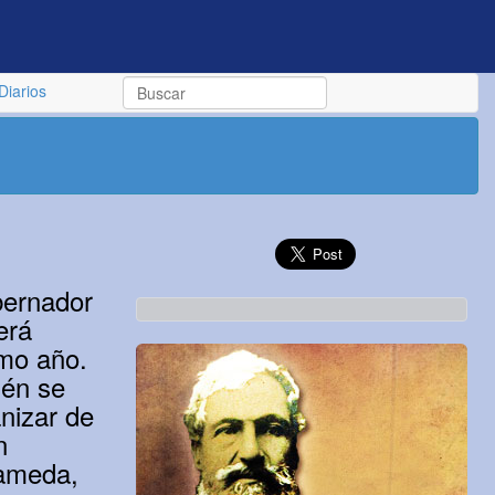
Diarios
bernador
erá
smo año.
ién se
nizar de
n
lameda,