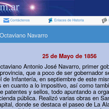
Contáctenos
Enlaces de Historia
 Octaviano Navarro
25 de Mayo de 1856
ctaviano Antonio José Navarro, primer go
a provincia, que a poco de ser gobernador s
 de Infantería, en septiembre de este mi
s en cuanto a lo impositivo, así como tamb
e patentes y sellos, todo apuntando a orga
ienda pública. Realizó varias obras en Sa
apital, donde se destaca el paseo de La A