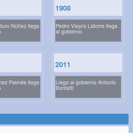
1908
turo Núñez llega
Pedro Vieyra Latorre llega
o
al gobierno
2011
ez Palmés llega
Llega al gobierno Antonio
o
Bonfatti