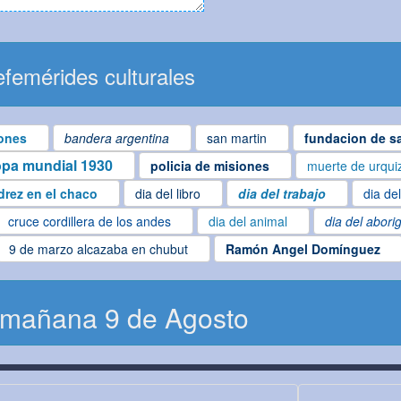
femérides culturales
ones
bandera argentina
san martin
fundacion de sa
pa mundial 1930
policia de misiones
muerte de urqui
drez en el chaco
dia del libro
dia del trabajo
dia de
cruce cordillera de los andes
dia del animal
dia del abori
9 de marzo alcazaba en chubut
Ramón Angel Domínguez
 mañana 9 de Agosto