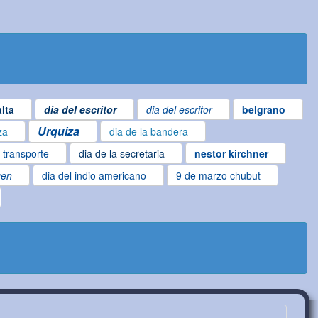
lta
dia del escritor
dia del escritor
belgrano
Urquiza
za
dia de la bandera
l transporte
dia de la secretaria
nestor kirchner
gen
dia del indio americano
9 de marzo chubut