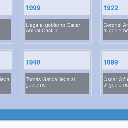
1999
1922
Llega al gobierno Oscar
Coronel Ar
Aníbal Castillo
al gobiern
1948
1899
lega
Tomás Gatica llega al
Oscar Góm
gobierno
al gobiern