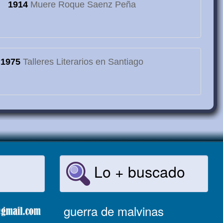
1914
Muere Roque Saenz Peña
1975
Talleres Literarios en Santiago
Lo + buscado
guerra de malvinas