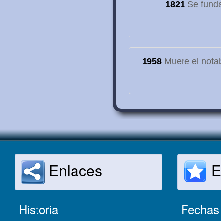
1821
Se funda
1958
Muere el notab
Enlaces
E
Historia
Fechas 