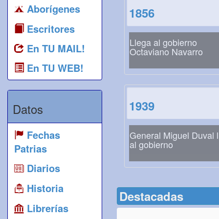
Aborígenes
1856
Escritores
Llega al gobierno
En TU MAIL!
Octaviano Navarro
En TU WEB!
1939
Datos
Fechas
General Miguel Duval l
al gobierno
Patrias
Diarios
Historia
Destacadas
Librerías