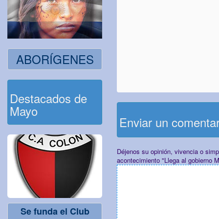
ABORÍGENES
Destacados de
Mayo
Enviar un comenta
Déjenos su opinión, vivencia o sim
acontecimiento "Llega al gobierno 
Se funda el Club