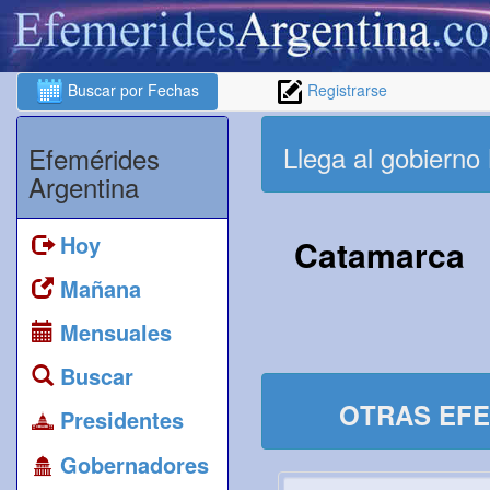
Buscar por Fechas
Registrarse
Llega al gobiern
Efemérides
Argentina
Hoy
Catamarca
Mañana
Mensuales
Buscar
OTRAS EFE
Presidentes
Gobernadores