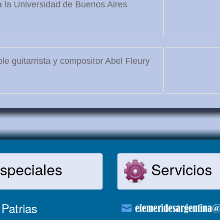
 la Universidad de Buenos Aires
le guitarrista y compositor Abel Fleury
speciales
Servicios
Patrias