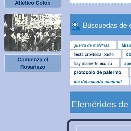
Atlético Colón
Búsquedas de e
guerra de malvinas
Misi
co
fiesta provincial pasto
Comienza el
fray mamerto esquiu
aje
Rosariazo
protocolo de palermo
día del escudo nacional
Efemérides de