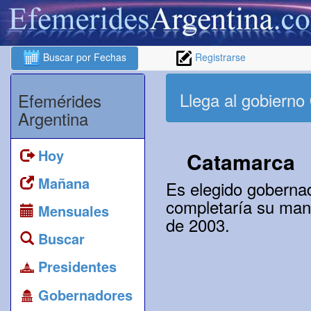
Buscar por Fechas
Registrarse
Llega al gobierno 
Efemérides
Argentina
Hoy
Catamarca
Mañana
Es elegido gobernad
completaría su man
Mensuales
de 2003.
Buscar
Presidentes
Gobernadores