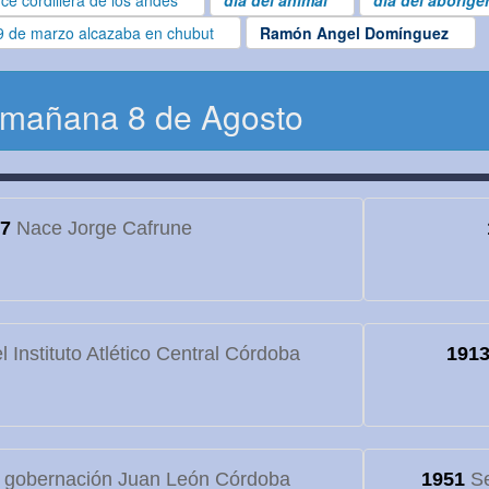
ce cordillera de los andes
dia del animal
dia del aborige
9 de marzo alcazaba en chubut
Ramón Angel Domínguez
 mañana 8 de Agosto
7
Nace Jorge Cafrune
 Instituto Atlético Central Córdoba
191
 gobernación Juan León Córdoba
1951
Se