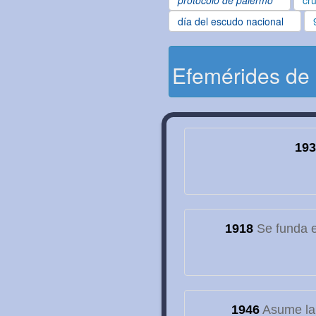
protocolo de palermo
cru
día del escudo nacional
Efemérides de
193
1918
Se funda el
1946
Asume la