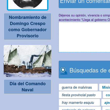
Enviar un comenta
Déjenos su opinión, vivencia o sim
Nombramiento de
acontecimiento "Llega al gobierno O
Domingo Crespo
como Gobernador
Provisorio
Búsquedas de e
Día del Comando
guerra de malvinas
Misi
Naval
fiesta provincial pasto
co
fray mamerto esquiu
aje