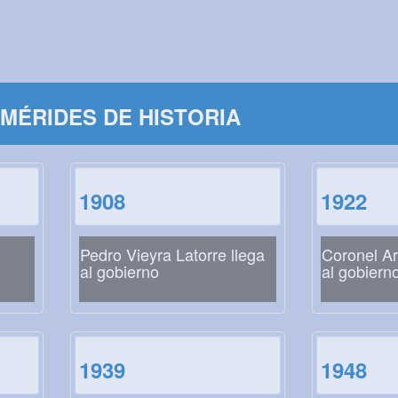
MÉRIDES DE HISTORIA
1908
1922
Pedro Vieyra Latorre llega
Coronel Ar
al gobierno
al gobiern
1939
1948