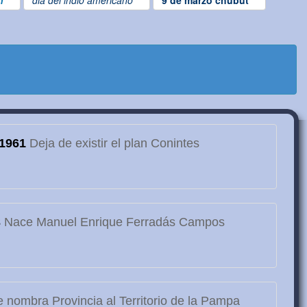
n
dia del indio americano
9 de marzo chubut
1961
Deja de existir el plan Conintes
3
Nace Manuel Enrique Ferradás Campos
 nombra Provincia al Territorio de la Pampa