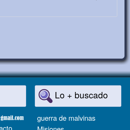
Lo + buscado
guerra de malvinas
acto
Misiones