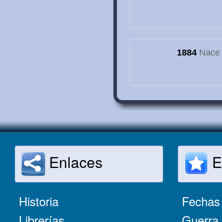
1884
Nace e
Enlaces
E
Historia
Fechas 
Librerías
Guerra 