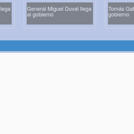
lega
General Miguel Duval llega
Tomás Gati
al gobierno
gobierno