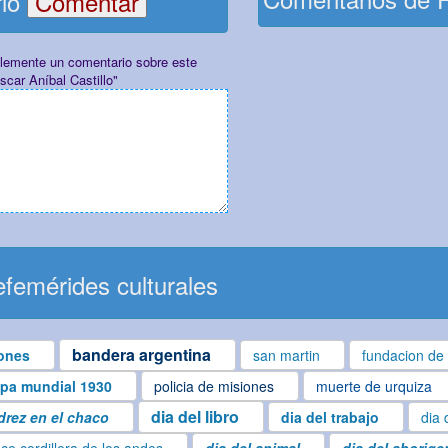
rio
plemente un comentario sobre este
scar Aníbal Castillo"
femérides culturales
bandera argentina
ones
san martin
fundacion de 
pa mundial 1930
policia de misiones
muerte de urquiza
dia del libro
drez en el chaco
dia del trabajo
dia 