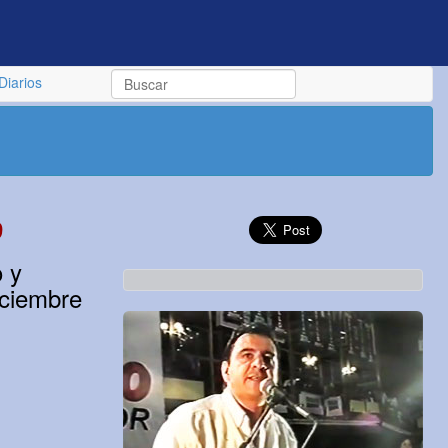
Diarios
9
o y
iciembre