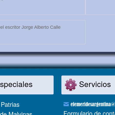
l escritor Jorge Alberto Calle
speciales
Servicios
Patrias
Formulario de cont
de Malvinas