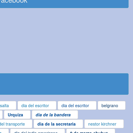
salta
dia del escritor
dia del escritor
belgrano
Urquiza
dia de la bandera
del transporte
dia de la secretaria
nestor kirchner