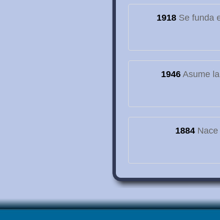
1918
Se funda el
1946
Asume la
1884
Nace e