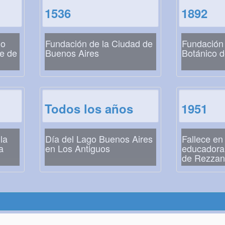
1536
1892
io
Fundación de la Ciudad de
Fundación 
te de
Buenos Aires
Botánico 
Todos los años
1951
la
Día del Lago Buenos Aires
Fallece en
a
en Los Antiguos
educadora 
de Rezza