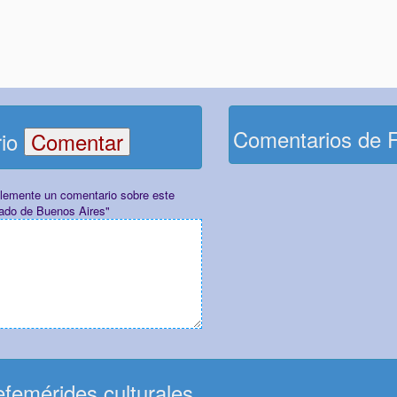
Comentarios de 
rio
plemente un comentario sobre este
pado de Buenos Aires"
femérides culturales