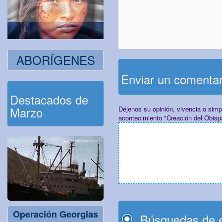
ABORÍGENES
Enviar un comenta
Destacados de
Marzo
Déjenos su opinión, vivencia o sim
acontecimiento "Creación del Obis
Operación Georgias
Búsquedas de e