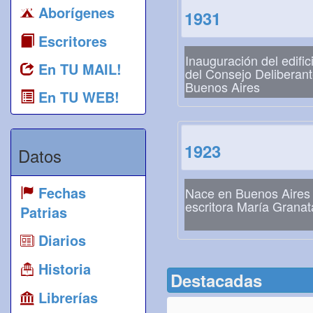
Aborígenes
1931
Escritores
Inauguración del edific
En TU MAIL!
del Consejo Deliberan
Buenos Aires
En TU WEB!
1923
Datos
Fechas
Nace en Buenos Aires 
escritora María Granat
Patrias
Diarios
Historia
Destacadas
Librerías