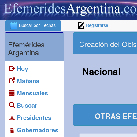
Buscar por Fechas
Registrarse
Creación del Obi
Efemérides
Argentina
Hoy
Nacional
Mañana
Mensuales
Buscar
OTRAS EFE
Presidentes
Gobernadores