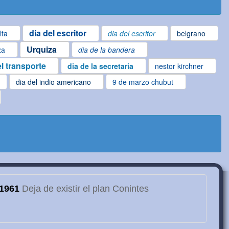
dia del escritor
lta
dia del escritor
belgrano
Urquiza
za
dia de la bandera
el transporte
dia de la secretaria
nestor kirchner
dia del indio americano
9 de marzo chubut
1961
Deja de existir el plan Conintes