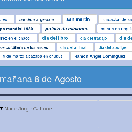
san martin
ones
bandera argentina
fundacion de sa
policia de misiones
pa mundial 1930
muerte de urqui
dia del libro
dia d
drez en el chaco
dia del trabajo
ce cordillera de los andes
dia del animal
dia del aborigen
9 de marzo alcazaba en chubut
Ramón Angel Domínguez
 mañana 8 de Agosto
7
Nace Jorge Cafrune