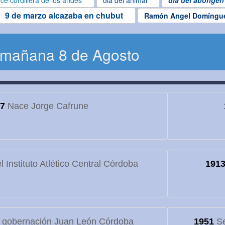
ce cordillera de los andes
dia del animal
dia del aborigen
9 de marzo alcazaba en chubut
Ramón Angel Domíngu
 mañana 8 de Agosto
7
Nace Jorge Cafrune
 Instituto Atlético Central Córdoba
191
 gobernación Juan León Córdoba
1951
Se