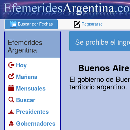
Buscar por Fechas
Registrarse
Se prohibe el ing
Efemérides
Argentina
Hoy
Buenos Aire
Mañana
El gobierno de Buen
territorio argentino.
Mensuales
Buscar
Presidentes
Gobernadores