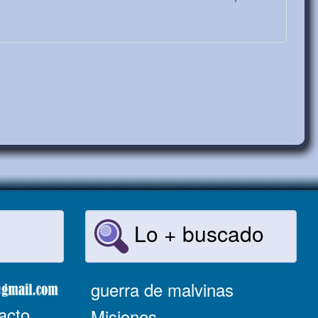
Lo + buscado
guerra de malvinas
acto
Misiones