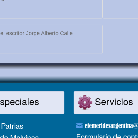
l escritor Jorge Alberto Calle
speciales
Servicios
Patrias
Formulario de cont
de Malvinas