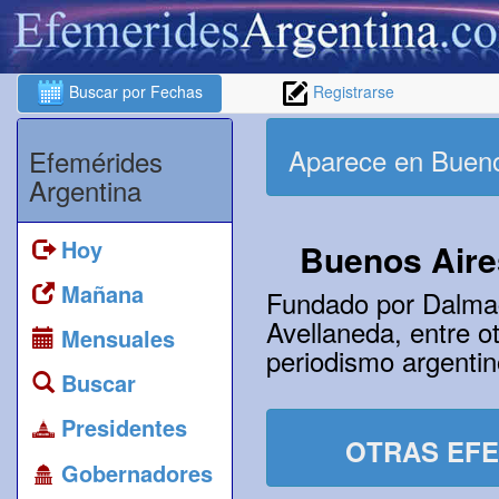
Buscar por Fechas
Registrarse
Aparece en Buenos
Efemérides
Argentina
Hoy
Buenos Aire
Mañana
Fundado por Dalmaci
Avellaneda, entre o
Mensuales
periodismo argentin
Buscar
Presidentes
OTRAS EFE
Gobernadores