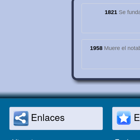
1821
Se funda
1958
Muere el notab
Enlaces
E