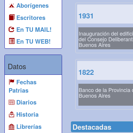
Aborígenes
1931
Escritores
En TU MAIL!
Inauguración del edific
del Consejo Deliberan
En TU WEB!
Buenos Aires
Datos
1822
Fechas
Patrias
Banco de la Provincia 
Buenos Aires
Diarios
Historia
Destacadas
Librerías