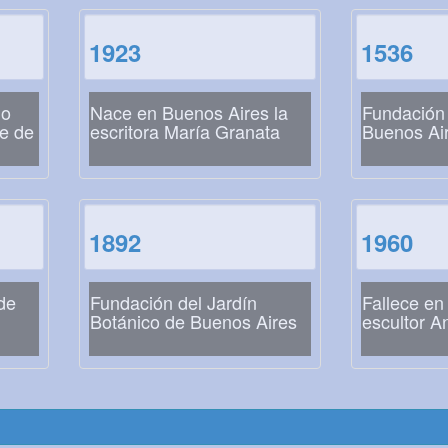
1923
1536
io
Nace en Buenos Aires la
Fundación 
te de
escritora María Granata
Buenos Ai
1892
1960
de
Fundación del Jardín
Fallece en
Botánico de Buenos Aires
escultor An