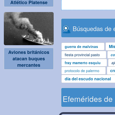
Atlético Platense
Búsquedas de e
Mi
guerra de malvinas
Aviones británicos
fiesta provincial pasto
co
atacan buques
fray mamerto esquiu
aj
mercantes
cr
protocolo de palermo
día del escudo nacional
Efemérides de