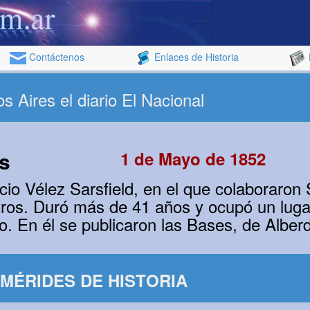
Contáctenos
Enlaces de Historia
 Aires el diario El Nacional
s
1 de Mayo de 1852
o Vélez Sarsfield, en el que colaboraron 
tros. Duró más de 41 años y ocupó un lugar 
o. En él se publicaron las Bases, de Alberd
MÉRIDES DE HISTORIA