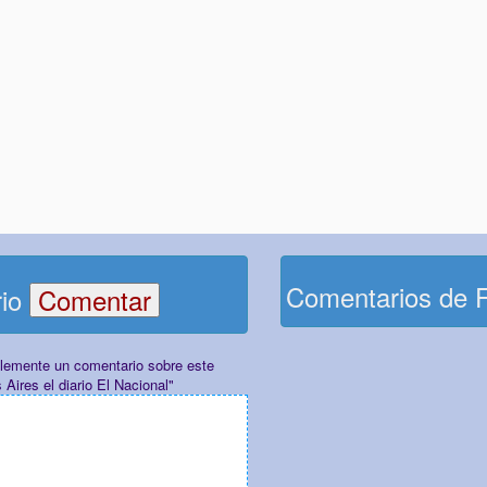
Comentarios de 
rio
plemente un comentario sobre este
ires el diario El Nacional"