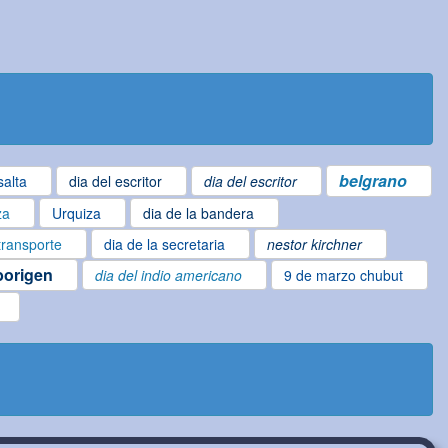
belgrano
salta
dia del escritor
dia del escritor
za
Urquiza
dia de la bandera
 transporte
dia de la secretaria
nestor kirchner
borigen
dia del indio americano
9 de marzo chubut