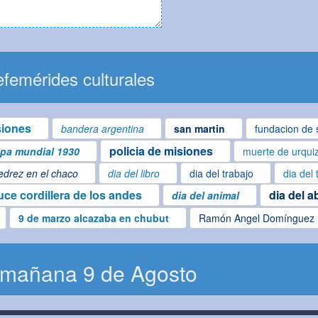
femérides culturales
siones
bandera argentina
san martin
fundacion de 
policia de misiones
pa mundial 1930
muerte de urqui
edrez en el chaco
dia del libro
dia del trabajo
dia del
uce cordillera de los andes
dia del a
dia del animal
9 de marzo alcazaba en chubut
Ramón Angel Domínguez
 mañana 9 de Agosto