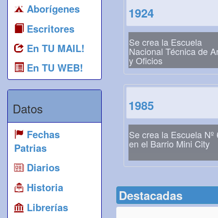
Aborígenes
1924
Escritores
Se crea la Escuela
En TU MAIL!
Nacional Técnica de A
y Oficios
En TU WEB!
1985
Datos
Fechas
Se crea la Escuela Nº
en el Barrio Mini City
Patrias
Diarios
Historia
Destacadas
Librerías