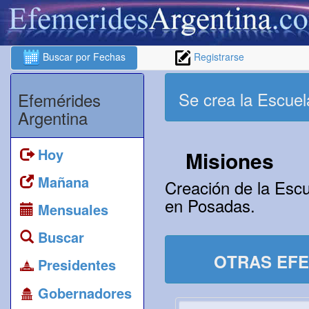
Buscar por Fechas
Registrarse
Se crea la Escuel
Efemérides
Argentina
Hoy
Misiones
Mañana
Creación de la Escu
en Posadas.
Mensuales
Buscar
OTRAS EFE
Presidentes
Gobernadores