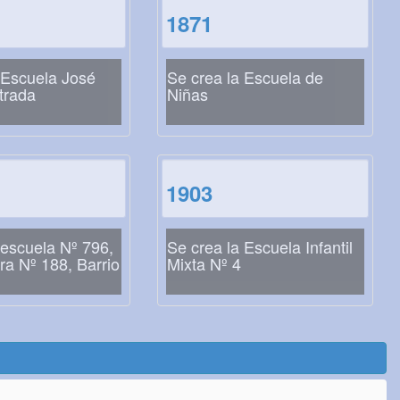
1871
 Escuela José
Se crea la Escuela de
trada
Niñas
1903
 escuela Nº 796,
Se crea la Escuela Infantil
ra Nº 188, Barrio
Mixta Nº 4