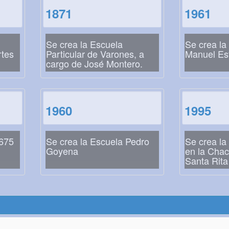
1871
1961
Se crea la Escuela
Se crea la
rtes
Particular de Varones, a
Manuel Es
cargo de José Montero.
1960
1995
 675
Se crea la Escuela Pedro
Se crea la
Goyena
en la Chac
Santa Rita