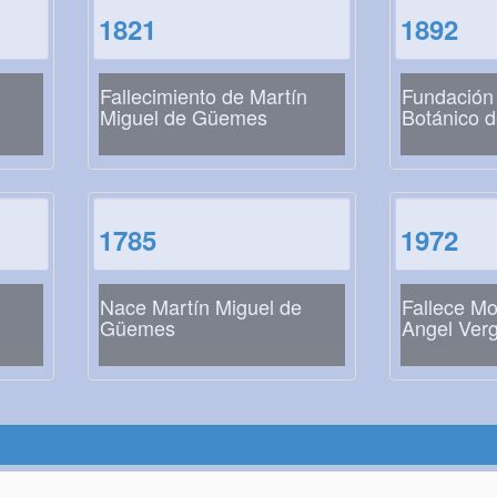
1821
1892
Fallecimiento de Martín
Fundación 
Miguel de Güemes
Botánico 
1785
1972
Nace Martín Miguel de
Fallece M
Güemes
Angel Ver