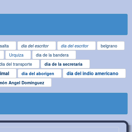
salta
dia del escritor
dia del escritor
belgrano
Urquiza
dia de la bandera
dia del transporte
dia de la secretaria
nimal
dia del indio americano
dia del aborigen
món Angel Domínguez