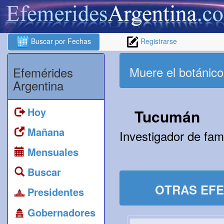
Buscar por Fechas
Registrarse
Muere el botánico
Efemérides
Argentina
Hoy
Tucumán
Mañana
Investigador de fam
Mensuales
Buscar
OTRAS EFE
Presidentes
Gobernadores