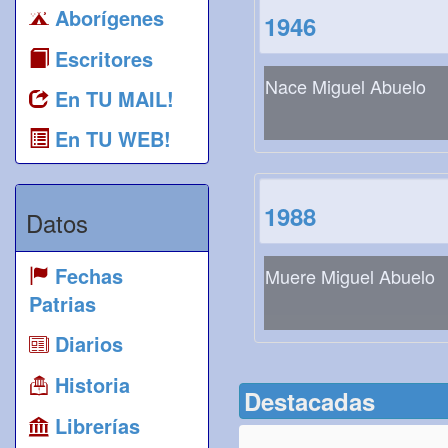
Aborígenes
1946
Escritores
Nace Miguel Abuelo
En TU MAIL!
En TU WEB!
1988
Datos
Fechas
Muere Miguel Abuelo
Patrias
Diarios
Historia
Destacadas
Librerías