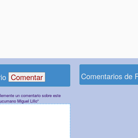
Comentarios de 
rio
plemente un comentario sobre este
tucumano Miguel Lillo"