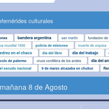
femérides culturales
bandera argentina
ones
san martin
fundacion de 
pa mundial 1930
policia de misiones
muerte de urquiza
jedrez en el chaco
dia del trabajo
dia del libro
dia del a
colo de palermo
cruce cordillera de los andes
del escudo nacional
9 de marzo alcazaba en chubut
Ra
 mañana 8 de Agosto