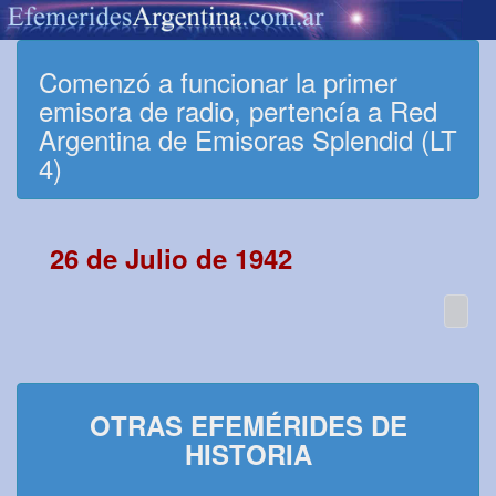
Comenzó a funcionar la primer
emisora de radio, pertencía a Red
Argentina de Emisoras Splendid (LT
4)
26 de Julio de 1942
OTRAS EFEMÉRIDES DE
HISTORIA