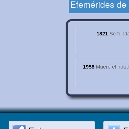
Efemérides de
1821
Se funda
1958
Muere el notab