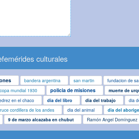
femérides culturales
iones
bandera argentina
san martin
fundacion de sa
policia de misiones
copa mundial 1930
muerte de urq
edrez en el chaco
dia del libro
dia del trabajo
dia d
ruce cordillera de los andes
dia del animal
dia del aborig
9 de marzo alcazaba en chubut
Ramón Angel Domínguez