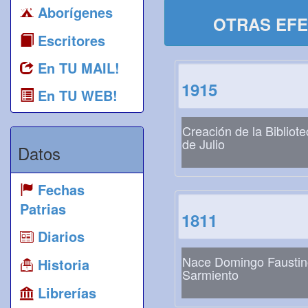
Aborígenes
OTRAS EFE
Escritores
En TU MAIL!
1915
En TU WEB!
Creación de la Bibliote
de Julio
Datos
Fechas
Patrias
1811
Diarios
Nace Domingo Faustin
Historia
Sarmiento
Librerías