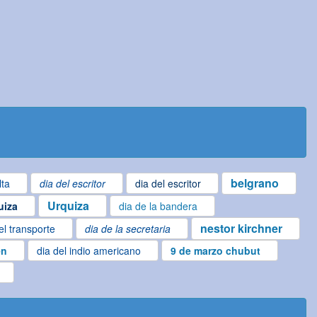
belgrano
lta
dia del escritor
dia del escritor
Urquiza
uiza
dia de la bandera
nestor kirchner
el transporte
dia de la secretaria
en
dia del indio americano
9 de marzo chubut