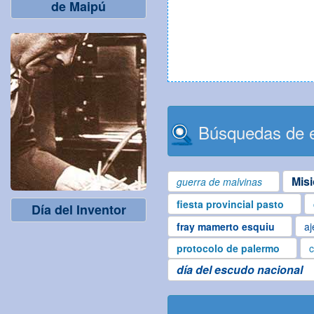
de Maipú
Búsquedas de e
Mis
guerra de malvinas
fiesta provincial pasto
Día del Inventor
fray mamerto esquiu
aj
protocolo de palermo
c
día del escudo nacional