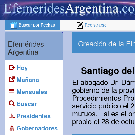
Buscar por Fechas
Registrarse
Creación de la Bi
Efemérides
Argentina
Hoy
Santiago del
Mañana
El abogado Dr. Dám
gobierno de la prov
Mensuales
Procedimientos Provi
Buscar
servicio público el
mutuos. Tal es el or
Presidentes
propio el 28 de oct
Gobernadores