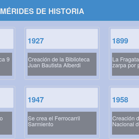
MÉRIDES DE HISTORIA
1927
1899
ca 9
Creación de la Biblioteca
La Fragat
Juan Bautista Alberdi
zarpa por 
1947
1958
o
Se crea el Ferrocarril
Creación 
Sarmiento
Nacional d