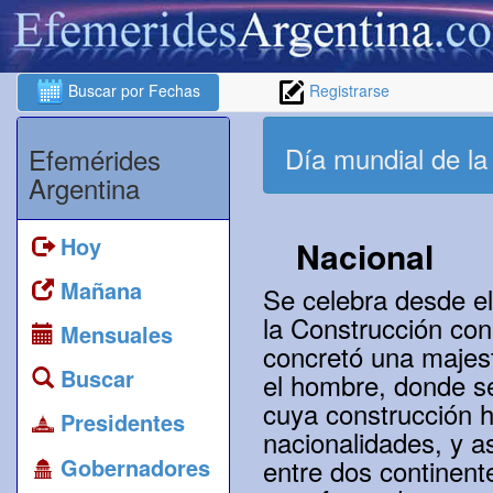
Buscar por Fechas
Registrarse
Día mundial de la
Efemérides
Argentina
Hoy
Nacional
Mañana
Se celebra desde e
la Construcción con
Mensuales
concretó una majest
Buscar
el hombre, donde se
cuya construcción h
Presidentes
nacionalidades, y a
Gobernadores
entre dos continente