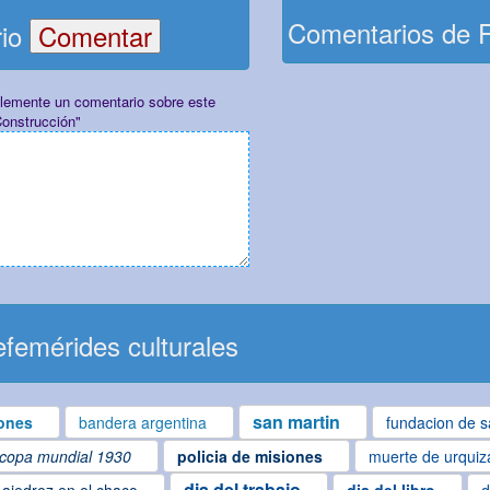
Comentarios de 
rio
plemente un comentario sobre este
Construcción"
femérides culturales
san martin
ones
bandera argentina
fundacion de s
copa mundial 1930
policia de misiones
muerte de urquiz
dia del trabajo