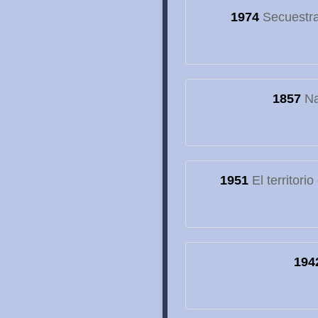
1974
Secuestran
1857
Na
1951
El territori
194