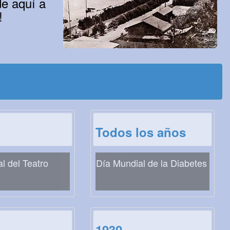
e aquí a
!
Todos los años
l del Teatro
Día Mundial de la Diabetes
1930