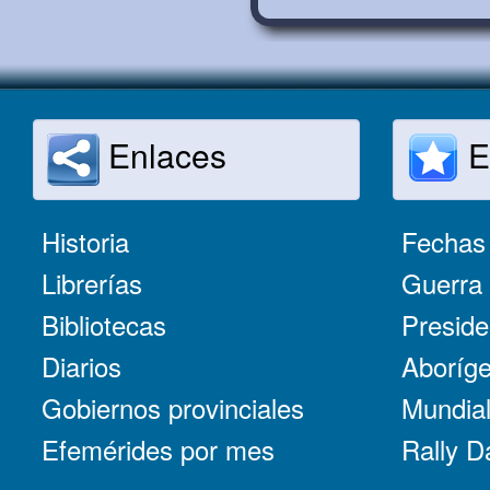
Enlaces
E
Historia
Fechas 
Librerías
Guerra 
Bibliotecas
Preside
Diarios
Aboríge
Gobiernos provinciales
Mundial
Efemérides por mes
Rally D