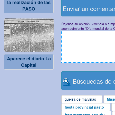
la realización de las
Enviar un comenta
PASO
Déjenos su opinión, vivencia o sim
acontecimiento "Día mundial de la 
Aparece el diario La
Capital
Búsquedas de e
guerra de malvinas
Misi
fiesta provincial pasto
fray mamerto esquiu