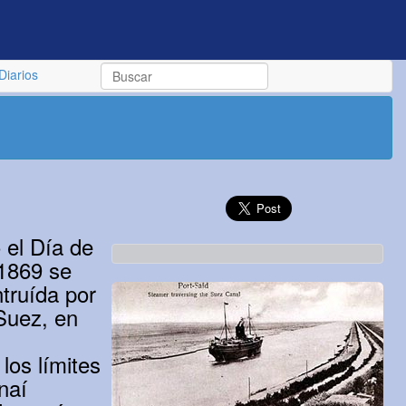
Diarios
 el Día de
 1869 se
ntruída por
 Suez, en
los límites
naí