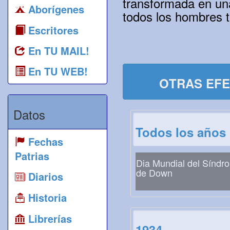
transformada en un
Aborígenes
todos los hombres t
Escritores
En TU MAIL!
En TU WEB!
OTRAS EFE
Datos
Todos los años
Fechas
Patrias
Dia Mundial del Síndr
de Down
Diarios
Historia
Librerías
1934