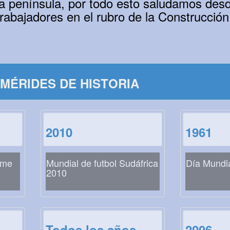
a península, por todo esto saludamos desd
rabajadores en el rubro de la Construcción
MÉRIDES DE HISTORIA
2010
1961
ome
Mundial de futbol Sudáfrica
Día Mundia
2010
Todos los años
2006