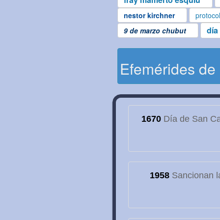
nestor kirchner
protoco
día
9 de marzo chubut
Efemérides de
1670
Día de San Cay
1958
Sancionan la