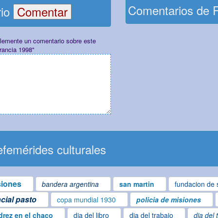
Comentarios de 
rio
plemente un comentario sobre este
rancia 1998"
femérides culturales
siones
bandera argentina
san martin
fundacion de 
ncial pasto
copa mundial 1930
policia de misiones
drez en el chaco
dia del libro
dia del trabajo
dia del 