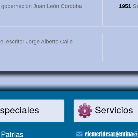
 gobernación Juan León Córdoba
1951
Se
l escritor Jorge Alberto Calle
speciales
Servicios
Patrias