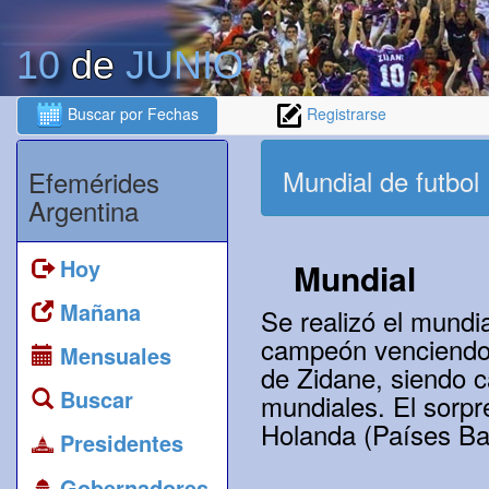
10
de
JUNIO
Buscar por Fechas
Registrarse
Mundial de futbol
Efemérides
Argentina
Hoy
Mundial
Mañana
Se realizó el mundia
campeón venciendo a
Mensuales
de Zidane, siendo c
Buscar
mundiales. El sorpr
Holanda (Países Ba
Presidentes
Gobernadores