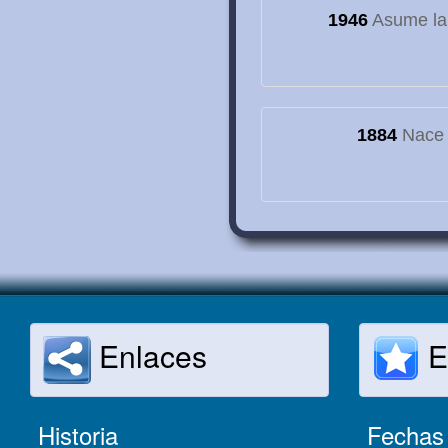
1946
Asume la
1884
Nace e
Enlaces
E
Historia
Fechas 