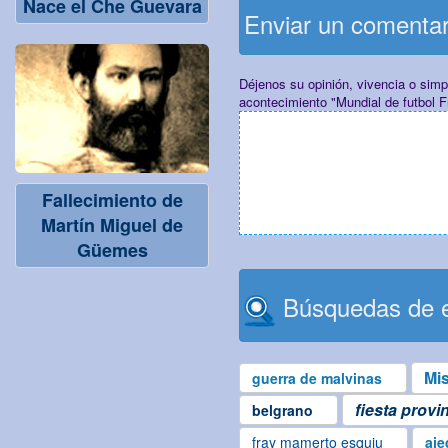
Nace el Che Guevara
Enviar un comenta
Déjenos su opinión, vivencia o sim
acontecimiento "Mundial de futbol F
Fallecimiento de
Martín Miguel de
Güemes
Búsquedas de e
Mi
guerra de malvinas
fiesta provi
belgrano
fray mamerto esquiu
aje