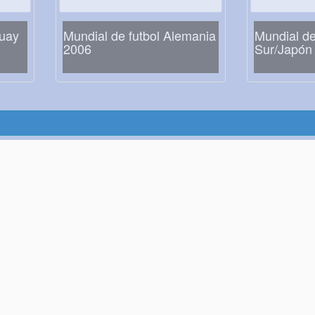
guay
Mundial de futbol Alemania
Mundial de
2006
Sur/Japón