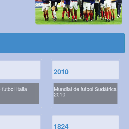
2010
futbol Italia
Mundial de futbol Sudáfrica
2010
1824