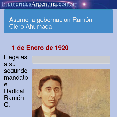
Asume la gobernación Ramón
Clero Ahumada
1 de Enero de 1920
Llega así
a su
segundo
mandato
el
Radical
Ramón
C.