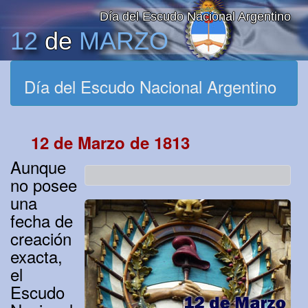
Día del Escudo Nacional Argentino
12
de
MARZO
Día del Escudo Nacional Argentino
12 de Marzo de 1813
Aunque
no posee
una
fecha de
creación
exacta,
el
Escudo