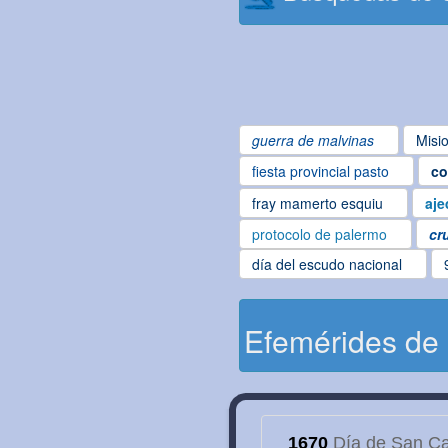
guerra de malvinas
Misi
fiesta provincial pasto
co
fray mamerto esquiu
aje
protocolo de palermo
cr
día del escudo nacional
Efemérides de
1670
Día de San Cay