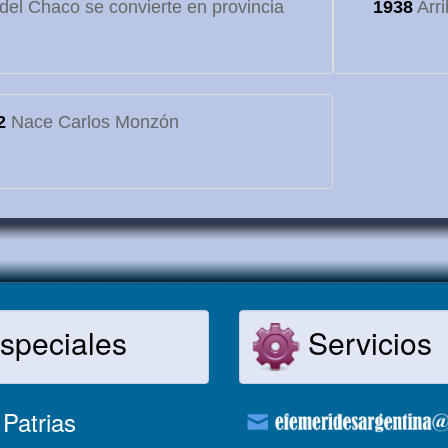
o del Chaco se convierte en provincia
1938
Arri
2
Nace Carlos Monzón
speciales
Servicios
Patrias