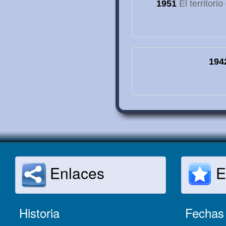
1951
El territori
194
Enlaces
E
Historia
Fechas 