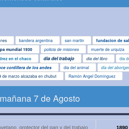
ones
bandera argentina
san martin
fundacion de sal
pa mundial 1930
policia de misiones
muerte de urquiza
dia del trabajo
drez en el chaco
dia del libro
dia d
uce cordillera de los andes
dia del animal
dia del aborige
9 de marzo alcazaba en chubut
Ramón Angel Domínguez
 mañana 7 de Agosto
etano, protector del pan y del trabajo
1890