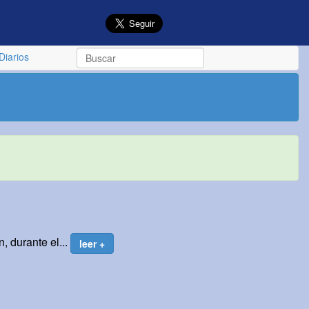
Diarios
, durante el...
leer +