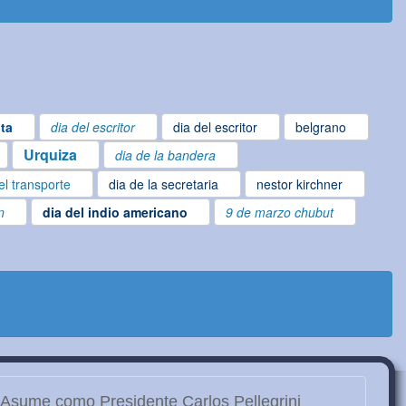
ta
dia del escritor
dia del escritor
belgrano
Urquiza
dia de la bandera
el transporte
dia de la secretaria
nestor kirchner
n
dia del indio americano
9 de marzo chubut
Asume como Presidente Carlos Pellegrini