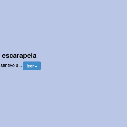
 escarapela
tintivo a...
leer +