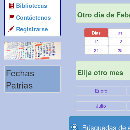
Bibliotecas
Otro día de Feb
Contáctenos
Registrarse
Días
01
12
13
24
25
Fechas
Elija otro mes
Patrias
Enero
Julio
Búsquedas de e