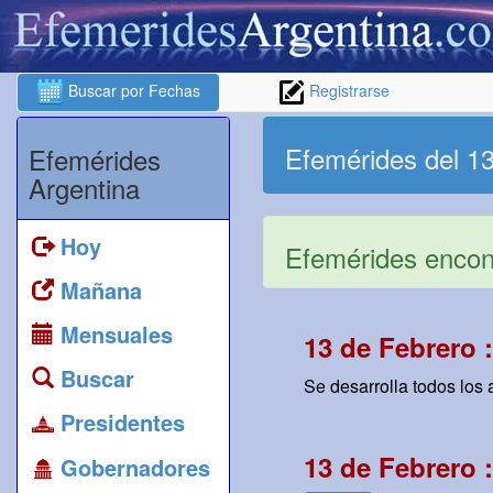
Buscar por Fechas
Registrarse
Efemérides del 1
Efemérides
Argentina
Hoy
Efemérides encont
Mañana
Mensuales
13 de Febrero 
Buscar
Se desarrolla todos los
Presidentes
13 de Febrero 
Gobernadores