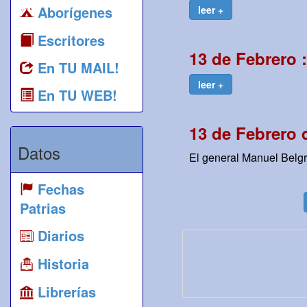
Aborígenes
leer +
Escritores
13 de Febrero 
En TU MAIL!
leer +
En TU WEB!
13 de Febrero 
Datos
El general Manuel Belgra
Fechas
Patrias
Diarios
Historia
Librerías