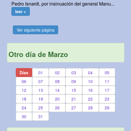
Pedro Isnardi, por insinuación del general Manu...
leer +
Ver siguiente página
Otro día de Marzo
Días
01
02
03
04
05
06
07
08
09
10
11
12
13
14
15
16
17
18
19
20
21
22
23
24
25
26
27
28
29
30
31