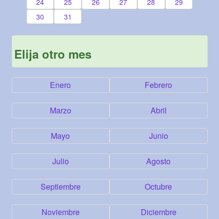
24
25
26
27
28
29
30
31
Elija otro mes
Enero
Febrero
Marzo
Abril
Mayo
Junio
Julio
Agosto
Septiembre
Octubre
Noviembre
Diciembre